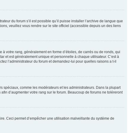
ateur du forum s’il est possible qu’il puisse installer l’archive de langue que
ns, veuillez vous rendre sur le site officiel (accessible depuis un des liens
e à votre rang, généralement en forme d’étoiles, de carrés ou de ronds, qui
tar et est généralement unique et personnelle à chaque utilisateur. C’est à
actez l’administrateur du forum et demandez-lui pour quelles raisons a t-il
eurs spéciaux, comme les modérateurs et les administrateurs. Dans la plupart
 afin d’augmenter votre rang sur le forum. Beaucoup de forums ne toléreront
mulaire. Ceci permet d’empêcher une utilisation malveillante du système de