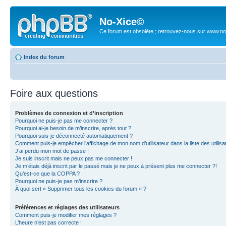
No-Xice©
Ce forum est obsolète ; retrouvez-nous sur www.no
Index du forum
Foire aux questions
Problèmes de connexion et d’inscription
Pourquoi ne puis-je pas me connecter ?
Pourquoi ai-je besoin de m’inscrire, après tout ?
Pourquoi suis-je déconnecté automatiquement ?
Comment puis-je empêcher l’affichage de mon nom d’utilisateur dans la liste des utilisa
J’ai perdu mon mot de passe !
Je suis inscrit mais ne peux pas me connecter !
Je m’étais déjà inscrit par le passé mais je ne peux à présent plus me connecter ?!
Qu’est-ce que la COPPA ?
Pourquoi ne puis-je pas m’inscrire ?
À quoi sert « Supprimer tous les cookies du forum » ?
Préférences et réglages des utilisateurs
Comment puis-je modifier mes réglages ?
L’heure n’est pas correcte !