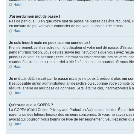
Haut
J’ai perdu mon mot de passe !
Pas de panique ! Bien que votre mot de passe ne puisse pas être récupéré, il 
en mesure de pouvoir vous connecter de nouveau dans peu de temps.
Haut
Je suis inscrit mais ne peux pas me connecter !
Premièrement, vérifiez votre nom d’utilisateur et votre mot de passe. S’ils so
pendant l’inscription, vous devrez suivre les instructions que vous avez reçu
puissiez ouvrir une session ; cette information était présente lors de votre i
courrier électronique ou le courriel a été filtré en tant que pourriel. Si vous 
Haut
Je m’étais déjà inscrit par le passé mais je ne peux à présent plus me co
Il est possible qu’un administrateur ait désactivé ou supprimé votre compte 
réduire la taille de leur base de données. Si tel était le cas, inscrivez-vous 
Haut
Qu’est-ce que la COPPA ?
La COPPA (Child Online Privacy and Protection Act) est une loi des États-Un
parents ou des tuteurs légaux des mineurs concernés. Si vous ne savez pas si
avocat qui pourront vous fournir ce type de renseignement. Veuillez noter que
Haut