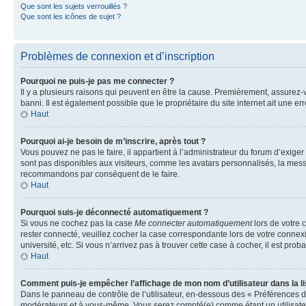
Que sont les sujets verrouillés ?
Que sont les icônes de sujet ?
Problèmes de connexion et d’inscription
Pourquoi ne puis-je pas me connecter ?
Il y a plusieurs raisons qui peuvent en être la cause. Premièrement, assurez-vo
banni. Il est également possible que le propriétaire du site internet ait une err
Haut
Pourquoi ai-je besoin de m’inscrire, après tout ?
Vous pouvez ne pas le faire, il appartient à l’administrateur du forum d’exig
sont pas disponibles aux visiteurs, comme les avatars personnalisés, la messag
recommandons par conséquent de le faire.
Haut
Pourquoi suis-je déconnecté automatiquement ?
Si vous ne cochez pas la case
Me connecter automatiquement
lors de votre 
rester connecté, veuillez cocher la case correspondante lors de votre conne
université, etc. Si vous n’arrivez pas à trouver cette case à cocher, il est prob
Haut
Comment puis-je empêcher l’affichage de mon nom d’utilisateur dans la lis
Dans le panneau de contrôle de l’utilisateur, en-dessous des « Préférences d
modérateurs et à vous-même. Vous serez compté(e) comme étant un utilisateu