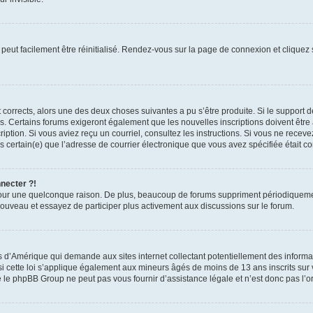
peut facilement être réinitialisé. Rendez-vous sur la page de connexion et cliquez
nt corrects, alors une des deux choses suivantes a pu s’être produite. Si le suppor
es. Certains forums exigeront également que les nouvelles inscriptions doivent être
nscription. Si vous aviez reçu un courriel, consultez les instructions. Si vous ne r
êtes certain(e) que l’adresse de courrier électronique que vous avez spécifiée était 
nnecter ?!
pour une quelconque raison. De plus, beaucoup de forums suppriment périodiquement 
à nouveau et essayez de participer plus activement aux discussions sur le forum.
is d’Amérique qui demande aux sites internet collectant potentiellement des infor
 cette loi s’applique également aux mineurs âgés de moins de 13 ans inscrits sur v
 le phpBB Group ne peut pas vous fournir d’assistance légale et n’est donc pas l’or