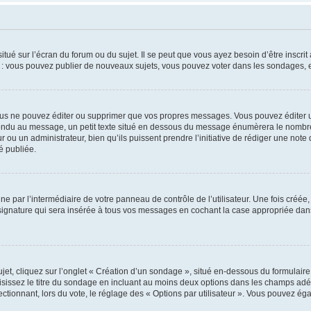
tué sur l’écran du forum ou du sujet. Il se peut que vous ayez besoin d’être inscri
e : vous pouvez publier de nouveaux sujets, vous pouvez voter dans les sondages, e
us ne pouvez éditer ou supprimer que vos propres messages. Vous pouvez éditer u
pondu au message, un petit texte situé en dessous du message énumèrera le nombre de
r ou un administrateur, bien qu’ils puissent prendre l’initiative de rédiger une note 
é publiée.
e par l’intermédiaire de votre panneau de contrôle de l’utilisateur. Une fois créé
ignature qui sera insérée à tous vos messages en cochant la case appropriée dans vo
, cliquez sur l’onglet « Création d’un sondage », situé en-dessous du formulaire pri
sissez le titre du sondage en incluant au moins deux options dans les champs adé
ctionnant, lors du vote, le réglage des « Options par utilisateur ». Vous pouvez éga