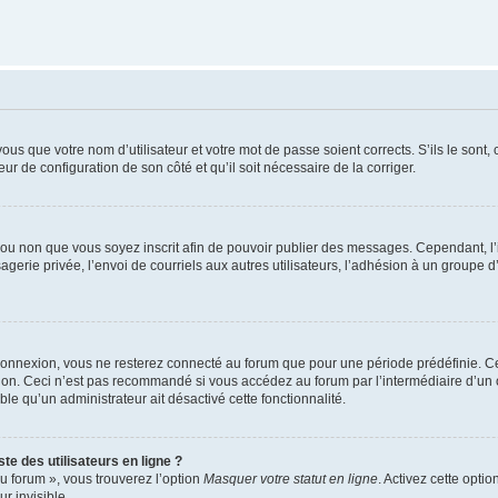
us que votre nom d’utilisateur et votre mot de passe soient corrects. S’ils le sont,
eur de configuration de son côté et qu’il soit nécessaire de la corriger.
er ou non que vous soyez inscrit afin de pouvoir publier des messages. Cependant, 
erie privée, l’envoi de courriels aux autres utilisateurs, l’adhésion à un groupe d’
connexion, vous ne resterez connecté au forum que pour une période prédéfinie. Cec
xion. Ceci n’est pas recommandé si vous accédez au forum par l’intermédiaire d’un 
able qu’un administrateur ait désactivé cette fonctionnalité.
te des utilisateurs en ligne ?
u forum », vous trouverez l’option
Masquer votre statut en ligne
. Activez cette opti
r invisible.