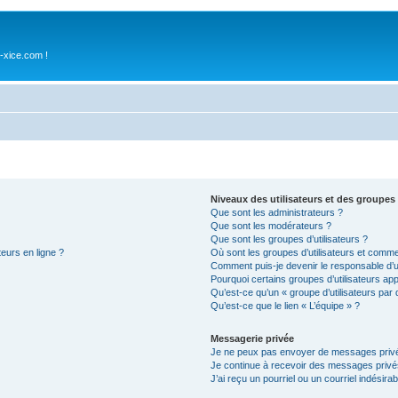
-xice.com !
Niveaux des utilisateurs et des groupes 
Que sont les administrateurs ?
Que sont les modérateurs ?
Que sont les groupes d’utilisateurs ?
teurs en ligne ?
Où sont les groupes d’utilisateurs et comme
Comment puis-je devenir le responsable d’un
Pourquoi certains groupes d’utilisateurs ap
Qu’est-ce qu’un « groupe d’utilisateurs par 
Qu’est-ce que le lien « L’équipe » ?
Messagerie privée
Je ne peux pas envoyer de messages privé
Je continue à recevoir des messages privés 
J’ai reçu un pourriel ou un courriel indésira