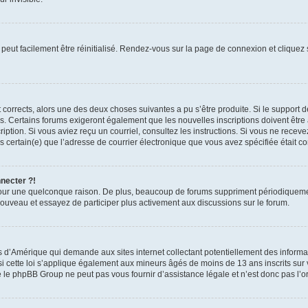
peut facilement être réinitialisé. Rendez-vous sur la page de connexion et cliquez
nt corrects, alors une des deux choses suivantes a pu s’être produite. Si le suppor
es. Certains forums exigeront également que les nouvelles inscriptions doivent être
nscription. Si vous aviez reçu un courriel, consultez les instructions. Si vous ne r
êtes certain(e) que l’adresse de courrier électronique que vous avez spécifiée était 
nnecter ?!
pour une quelconque raison. De plus, beaucoup de forums suppriment périodiquement 
à nouveau et essayez de participer plus activement aux discussions sur le forum.
is d’Amérique qui demande aux sites internet collectant potentiellement des infor
 cette loi s’applique également aux mineurs âgés de moins de 13 ans inscrits sur v
 le phpBB Group ne peut pas vous fournir d’assistance légale et n’est donc pas l’or