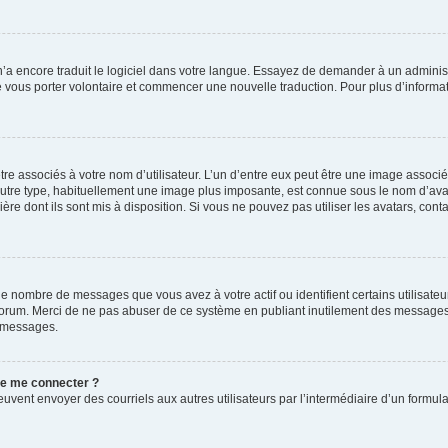
 n’a encore traduit le logiciel dans votre langue. Essayez de demander à un administr
e vous porter volontaire et commencer une nouvelle traduction. Pour plus d’informatio
re associés à votre nom d’utilisateur. L’un d’entre eux peut être une image associé
’autre type, habituellement une image plus imposante, est connue sous le nom d’ava
ère dont ils sont mis à disposition. Si vous ne pouvez pas utiliser les avatars, cont
le nombre de messages que vous avez à votre actif ou identifient certains utilisat
u forum. Merci de ne pas abuser de ce système en publiant inutilement des messages
e messages.
 de me connecter ?
its peuvent envoyer des courriels aux autres utilisateurs par l’intermédiaire d’un for