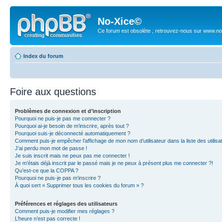
No-Xice©
Ce forum est obsolète ; retrouvez-nous sur www.no
Index du forum
Foire aux questions
Problèmes de connexion et d’inscription
Pourquoi ne puis-je pas me connecter ?
Pourquoi ai-je besoin de m’inscrire, après tout ?
Pourquoi suis-je déconnecté automatiquement ?
Comment puis-je empêcher l’affichage de mon nom d’utilisateur dans la liste des utilisa
J’ai perdu mon mot de passe !
Je suis inscrit mais ne peux pas me connecter !
Je m’étais déjà inscrit par le passé mais je ne peux à présent plus me connecter ?!
Qu’est-ce que la COPPA ?
Pourquoi ne puis-je pas m’inscrire ?
À quoi sert « Supprimer tous les cookies du forum » ?
Préférences et réglages des utilisateurs
Comment puis-je modifier mes réglages ?
L’heure n’est pas correcte !