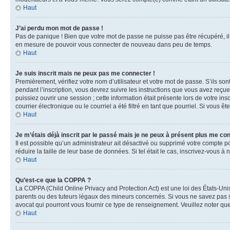
Haut
J’ai perdu mon mot de passe !
Pas de panique ! Bien que votre mot de passe ne puisse pas être récupéré, il 
en mesure de pouvoir vous connecter de nouveau dans peu de temps.
Haut
Je suis inscrit mais ne peux pas me connecter !
Premièrement, vérifiez votre nom d’utilisateur et votre mot de passe. S’ils so
pendant l’inscription, vous devrez suivre les instructions que vous avez reçu
puissiez ouvrir une session ; cette information était présente lors de votre i
courrier électronique ou le courriel a été filtré en tant que pourriel. Si vous 
Haut
Je m’étais déjà inscrit par le passé mais je ne peux à présent plus me co
Il est possible qu’un administrateur ait désactivé ou supprimé votre compte 
réduire la taille de leur base de données. Si tel était le cas, inscrivez-vous 
Haut
Qu’est-ce que la COPPA ?
La COPPA (Child Online Privacy and Protection Act) est une loi des États-Un
parents ou des tuteurs légaux des mineurs concernés. Si vous ne savez pas si
avocat qui pourront vous fournir ce type de renseignement. Veuillez noter que
Haut