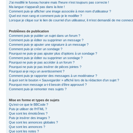
J’ai modifié le fuseau horaire mais l’heure n’est toujours pas correcte !
Ma langue n’apparaît pas dans la liste !
Comment puis-je afficher une image associée à mon nom d’utilisateur ?
Quel est mon rang et comment puis-je le modifier ?
Lorsque je clique sur le lien de courriel d’un utilisateur, il m’est demandé de me connec
Problèmes de publication
Comment puis-je publier un sujet dans un forum ?
Comment puis-je éditer ou supprimer un message ?
Comment puis-je ajouter une signature à un message ?
Comment puis-je créer un sondage ?
Pourquoi ne puis-je pas ajouter plus d’options à un sondage ?
Comment puis-je éditer ou supprimer un sondage ?
Pourquoi ne puis-je pas accéder à un forum ?
Pourquoi ne puis-je pas insérer de pièces jointes ?
Pourquoi ai-je reçu un avertissement ?
Comment puis-je rapporter des messages à un modérateur ?
À quoi sert le bouton « Sauvegarder » affiché lors de la rédaction d’un sujet ?
Pourquoi mon message a-t-il besoin d’être approuvé ?
Comment puis-je remonter mes sujets ?
Mise en forme et types de sujets
Qu’est-ce que le BBCode ?
Puis-je utiliser de l’HTML ?
Que sont les émoticônes ?
Puis-je insérer des images ?
Que sont les annonces globales ?
Que sont les annonces ?
Que sont les notes ?