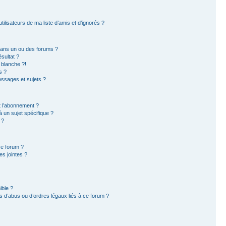
ilisateurs de ma liste d’amis et d’ignorés ?
dans un ou des forums ?
sultat ?
 blanche ?!
s ?
ssages et sujets ?
et l’abonnement ?
 un sujet spécifique ?
 ?
ce forum ?
s jointes ?
ible ?
 d’abus ou d’ordres légaux liés à ce forum ?