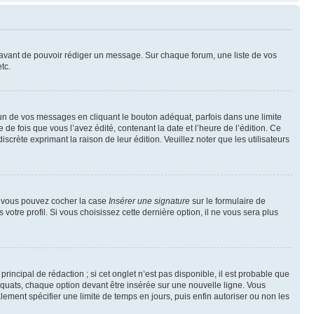
t avant de pouvoir rédiger un message. Sur chaque forum, une liste de vos
tc.
n de vos messages en cliquant le bouton adéquat, parfois dans une limite
 fois que vous l’avez édité, contenant la date et l’heure de l’édition. Ce
discrète exprimant la raison de leur édition. Veuillez noter que les utilisateurs
e, vous pouvez cocher la case
Insérer une signature
sur le formulaire de
tre profil. Si vous choisissez cette dernière option, il ne vous sera plus
ncipal de rédaction ; si cet onglet n’est pas disponible, il est probable que
quats, chaque option devant être insérée sur une nouvelle ligne. Vous
lement spécifier une limite de temps en jours, puis enfin autoriser ou non les