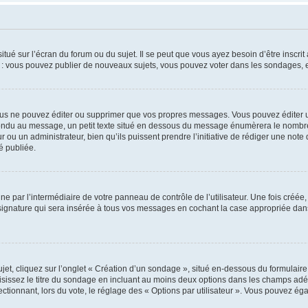
tué sur l’écran du forum ou du sujet. Il se peut que vous ayez besoin d’être inscri
e : vous pouvez publier de nouveaux sujets, vous pouvez voter dans les sondages, e
us ne pouvez éditer ou supprimer que vos propres messages. Vous pouvez éditer u
pondu au message, un petit texte situé en dessous du message énumèrera le nombre de
r ou un administrateur, bien qu’ils puissent prendre l’initiative de rédiger une note 
é publiée.
e par l’intermédiaire de votre panneau de contrôle de l’utilisateur. Une fois créé
ignature qui sera insérée à tous vos messages en cochant la case appropriée dans vo
, cliquez sur l’onglet « Création d’un sondage », situé en-dessous du formulaire pri
sissez le titre du sondage en incluant au moins deux options dans les champs adé
ctionnant, lors du vote, le réglage des « Options par utilisateur ». Vous pouvez éga