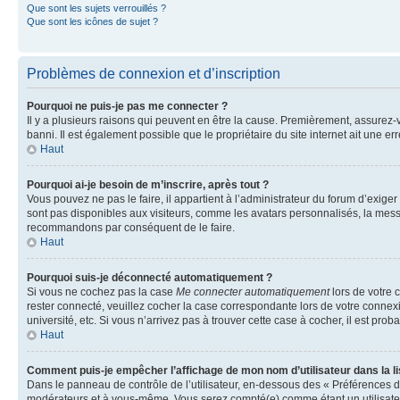
Que sont les sujets verrouillés ?
Que sont les icônes de sujet ?
Problèmes de connexion et d’inscription
Pourquoi ne puis-je pas me connecter ?
Il y a plusieurs raisons qui peuvent en être la cause. Premièrement, assurez-vo
banni. Il est également possible que le propriétaire du site internet ait une err
Haut
Pourquoi ai-je besoin de m’inscrire, après tout ?
Vous pouvez ne pas le faire, il appartient à l’administrateur du forum d’exig
sont pas disponibles aux visiteurs, comme les avatars personnalisés, la messag
recommandons par conséquent de le faire.
Haut
Pourquoi suis-je déconnecté automatiquement ?
Si vous ne cochez pas la case
Me connecter automatiquement
lors de votre 
rester connecté, veuillez cocher la case correspondante lors de votre conne
université, etc. Si vous n’arrivez pas à trouver cette case à cocher, il est prob
Haut
Comment puis-je empêcher l’affichage de mon nom d’utilisateur dans la lis
Dans le panneau de contrôle de l’utilisateur, en-dessous des « Préférences d
modérateurs et à vous-même. Vous serez compté(e) comme étant un utilisateu