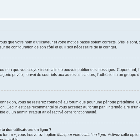
us que votre nom d’utilisateur et votre mot de passe soient corrects. S’ils le sont,
eur de configuration de son côté et qu’il soit nécessaire de la corriger.
er ou non que vous soyez inscrit afin de pouvoir publier des messages. Cependant, 
erie privée, l’envoi de courriels aux autres utilisateurs, l’adhésion à un groupe d’
connexion, vous ne resterez connecté au forum que pour une période prédéfinie. Cec
xion. Ceci n’est pas recommandé si vous accédez au forum par l’intermédiaire d’un 
able qu’un administrateur ait désactivé cette fonctionnalité.
te des utilisateurs en ligne ?
u forum », vous trouverez l’option
Masquer votre statut en ligne
. Activez cette opti
r invisible.