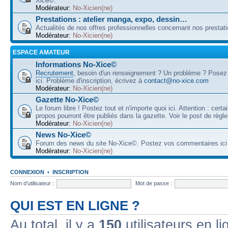
Xice©.
Modérateur:
No-Xicien(ne)
Prestations : atelier manga, expo, dessin…
Actualités de nos offres professionnelles concernant nos prestati
Modérateur:
No-Xicien(ne)
ESPACE AMATEUR
Informations No-Xice©
Recrutement
, besoin d'un renseignement ? Un problème ? Posez
ici. Problème d'inscription, écrivez à
contact@no-xice.com
Modérateur:
No-Xicien(ne)
Gazette No-Xice©
Le forum libre ! Postez tout et n'importe quoi ici. Attention : cert
propos pourront être publiés dans la gazette. Voir le post de règl
Modérateur:
No-Xicien(ne)
News No-Xice©
Forum des news du site No-Xice©. Postez vos commentaires ici 
Modérateur:
No-Xicien(ne)
CONNEXION
•
INSCRIPTION
Nom d’utilisateur :
Mot de passe :
QUI EST EN LIGNE ?
Au total, il y a
150
utilisateurs en lig