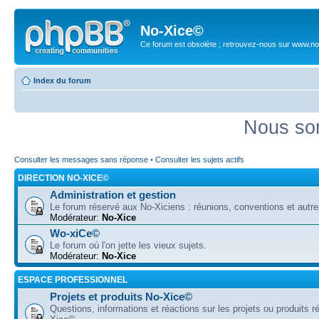
No-Xice©
Ce forum est obsolète ; retrouvez-nous sur www.no
Index du forum
Nous som
Consulter les messages sans réponse
•
Consulter les sujets actifs
DIRECTION NO-XICE©
Administration et gestion
Le forum réservé aux No-Xiciens : réunions, conventions et autre
Modérateur:
No-Xice
Wo-xiCe©
Le forum où l'on jette les vieux sujets.
Modérateur:
No-Xice
ESPACE PROFESSIONNEL
Projets et produits No-Xice©
Questions, informations et réactions sur les projets ou produits r