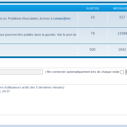
SUJET(S)
MESSAGE
10
517
 ici. Problème d'inscription, écrivez à
contact@no-
79
1338
opos pourront être publiés dans la gazette. Voir le post de
500
1842
|
Me connecter automatiquement lors de chaque visite
mbre d’utilisateurs actifs des 5 dernières minutes)
6, 04:37