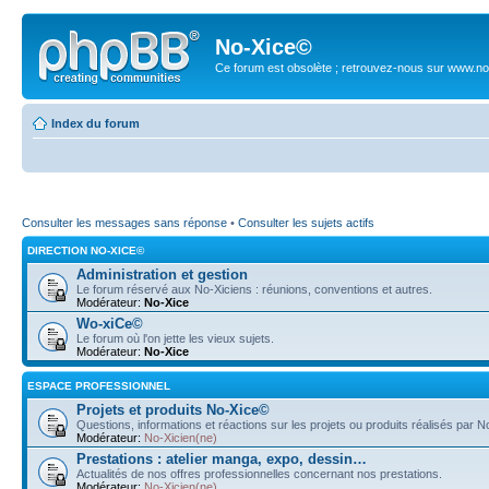
No-Xice©
Ce forum est obsolète ; retrouvez-nous sur www.no
Index du forum
Consulter les messages sans réponse
•
Consulter les sujets actifs
DIRECTION NO-XICE©
Administration et gestion
Le forum réservé aux No-Xiciens : réunions, conventions et autres.
Modérateur:
No-Xice
Wo-xiCe©
Le forum où l'on jette les vieux sujets.
Modérateur:
No-Xice
ESPACE PROFESSIONNEL
Projets et produits No-Xice©
Questions, informations et réactions sur les projets ou produits réalisés par 
Modérateur:
No-Xicien(ne)
Prestations : atelier manga, expo, dessin…
Actualités de nos offres professionnelles concernant nos prestations.
Modérateur:
No-Xicien(ne)