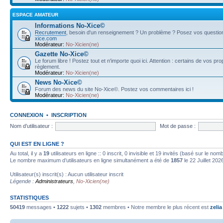
ESPACE AMATEUR
Informations No-Xice©
Recrutement
, besoin d'un renseignement ? Un problème ? Posez vos questions
xice.com
Modérateur:
No-Xicien(ne)
Gazette No-Xice©
Le forum libre ! Postez tout et n'importe quoi ici. Attention : certains de vos pr
règlement.
Modérateur:
No-Xicien(ne)
News No-Xice©
Forum des news du site No-Xice©. Postez vos commentaires ici !
Modérateur:
No-Xicien(ne)
CONNEXION
•
INSCRIPTION
Nom d’utilisateur :
Mot de passe :
QUI EST EN LIGNE ?
Au total, il y a
19
utilisateurs en ligne :: 0 inscrit, 0 invisible et 19 invités (basé sur le no
Le nombre maximum d’utilisateurs en ligne simultanément a été de
1857
le 22 Juillet 202
Utilisateur(s) inscrit(s) : Aucun utilisateur inscrit
Légende :
Administrateurs
,
No-Xicien(ne)
STATISTIQUES
50419
messages •
1222
sujets •
1302
membres • Notre membre le plus récent est
zelia