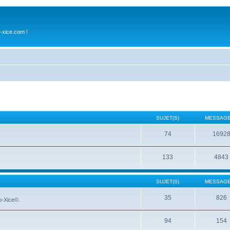
-xice.com !
SUJET(S)
MESSAGE
74
1692
133
4843
SUJET(S)
MESSAGE
35
826
No-Xice©.
94
154