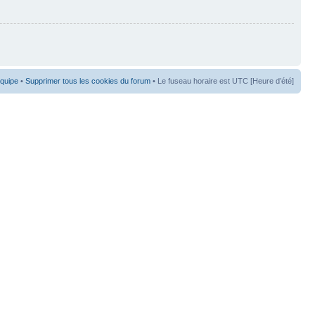
équipe
•
Supprimer tous les cookies du forum
• Le fuseau horaire est UTC [Heure d’été]