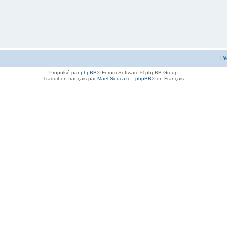
L’
Propulsé par
phpBB
® Forum Software © phpBB Group
Traduit en français par
Maël Soucaze
-
phpBB
® en Français