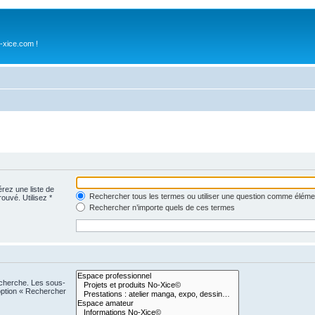
-xice.com !
érez une liste de
Rechercher tous les termes ou utiliser une question comme éléme
rouvé. Utilisez *
Rechercher n’importe quels de ces termes
echerche. Les sous-
option « Rechercher