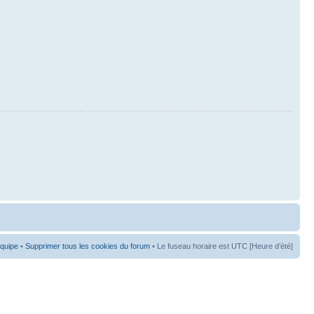
équipe
•
Supprimer tous les cookies du forum
• Le fuseau horaire est UTC [Heure d’été]