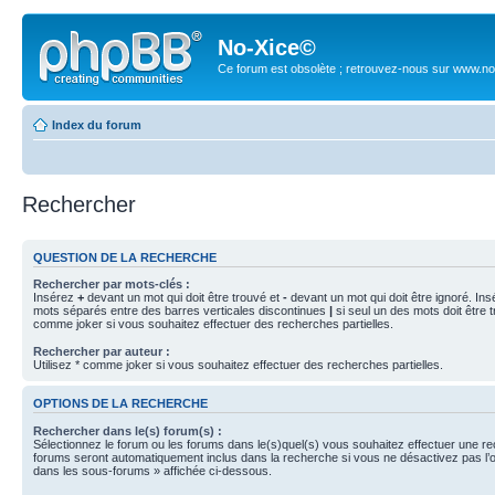
No-Xice©
Ce forum est obsolète ; retrouvez-nous sur www.no
Index du forum
Rechercher
QUESTION DE LA RECHERCHE
Rechercher par mots-clés :
Insérez
+
devant un mot qui doit être trouvé et
-
devant un mot qui doit être ignoré. Ins
mots séparés entre des barres verticales discontinues
|
si seul un des mots doit être t
comme joker si vous souhaitez effectuer des recherches partielles.
Rechercher par auteur :
Utilisez * comme joker si vous souhaitez effectuer des recherches partielles.
OPTIONS DE LA RECHERCHE
Rechercher dans le(s) forum(s) :
Sélectionnez le forum ou les forums dans le(s)quel(s) vous souhaitez effectuer une r
forums seront automatiquement inclus dans la recherche si vous ne désactivez pas l’
dans les sous-forums » affichée ci-dessous.