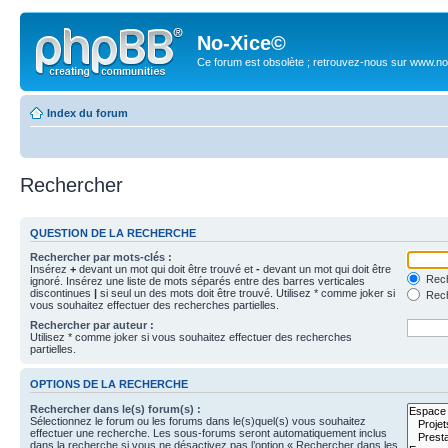
No-Xice©
Ce forum est obsolète ; retrouvez-nous sur www.no
Index du forum
Rechercher
QUESTION DE LA RECHERCHE
Rechercher par mots-clés :
Insérez
+
devant un mot qui doit être trouvé et
-
devant un mot qui doit être
Rech
ignoré. Insérez une liste de mots séparés entre des barres verticales
discontinues
|
si seul un des mots doit être trouvé. Utilisez * comme joker si
Rech
vous souhaitez effectuer des recherches partielles.
Rechercher par auteur :
Utilisez * comme joker si vous souhaitez effectuer des recherches
partielles.
OPTIONS DE LA RECHERCHE
Rechercher dans le(s) forum(s) :
Sélectionnez le forum ou les forums dans le(s)quel(s) vous souhaitez
effectuer une recherche. Les sous-forums seront automatiquement inclus
dans la recherche si vous ne désactivez pas l’option « Rechercher dans les