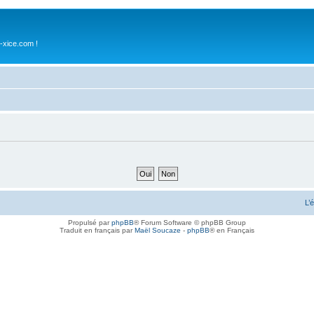
-xice.com !
L’
Propulsé par
phpBB
® Forum Software © phpBB Group
Traduit en français par
Maël Soucaze
-
phpBB
® en Français