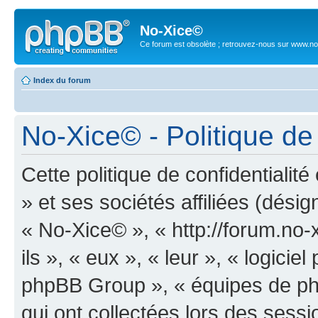
No-Xice©
Ce forum est obsolète ; retrouvez-nous sur www.no
Index du forum
No-Xice© - Politique de 
Cette politique de confidentiali
» et ses sociétés affiliées (désig
« No-Xice© », « http://forum.no-
ils », « eux », « leur », « logic
phpBB Group », « équipes de phpB
qui ont collectées lors des sessio