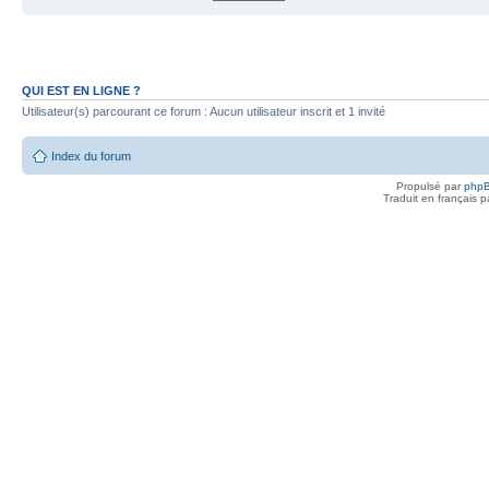
QUI EST EN LIGNE ?
Utilisateur(s) parcourant ce forum : Aucun utilisateur inscrit et 1 invité
Index du forum
Propulsé par
php
Traduit en français 