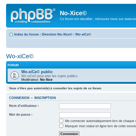
No-Xice©
Ce forum est obsolète ; retrouvez-nous sur www.no
Index du forum
‹
Direction No-Xice©
‹
Wo-xiCe©
Wo-xiCe©
FORUM
Wo-xiCe© public
Wo-xiCe© pour jeter les sujets publics.
Modérateur:
No-Xice
Vous n’êtes pas autorisé(e) à consulter les sujets de ce forum.
CONNEXION
•
INSCRIPTION
Nom d’utilisateur :
Mot de passe :
Me connecter automatiquement lors de chaque v
Masquer mon statut en ligne lors de cette sessi