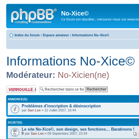
No-Xice©
Ce forum est obsolète ; retrouvez-nous sur www.no
Index du forum
‹
Espace amateur
‹
Informations No-Xice©
Informations No-Xice©
Modérateur:
No-Xicien(ne)
Forum verrouillé
ANNONCE(S)
Problèmes d'inscription & désinscription
par
San Lee
» 10 Juillet 2007, 16:44
SUJET(S)
Le site No-Xice©, son design, ses fonctions… Baratinons !
par
San Lee
» 09 Septembre 2007, 23:34