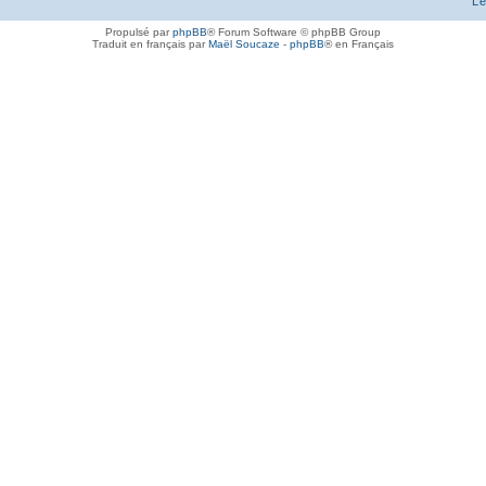
L’
Propulsé par
phpBB
® Forum Software © phpBB Group
Traduit en français par
Maël Soucaze
-
phpBB
® en Français