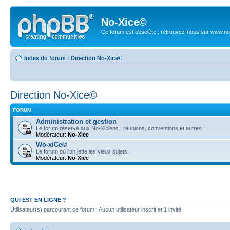
No-Xice©
Ce forum est obsolète ; retrouvez-nous sur www.no
Index du forum
‹
Direction No-Xice©
Direction No-Xice©
FORUM
Administration et gestion
Le forum réservé aux No-Xiciens : réunions, conventions et autres.
Modérateur:
No-Xice
Wo-xiCe©
Le forum où l'on jette les vieux sujets.
Modérateur:
No-Xice
QUI EST EN LIGNE ?
Utilisateur(s) parcourant ce forum : Aucun utilisateur inscrit et 1 invité