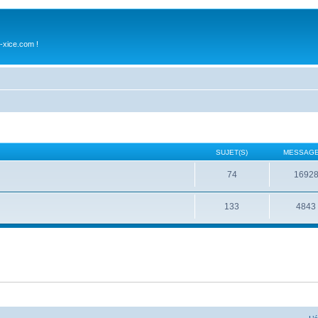
-xice.com !
SUJET(S)
MESSAGE
74
1692
133
4843