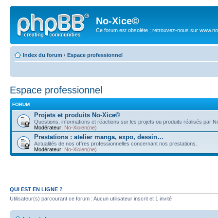
No-Xice©
Ce forum est obsolète ; retrouvez-nous sur www.no
Index du forum
‹
Espace professionnel
Espace professionnel
FORUM
Projets et produits No-Xice©
Questions, informations et réactions sur les projets ou produits réalisés par 
Modérateur:
No-Xicien(ne)
Prestations : atelier manga, expo, dessin…
Actualités de nos offres professionnelles concernant nos prestations.
Modérateur:
No-Xicien(ne)
QUI EST EN LIGNE ?
Utilisateur(s) parcourant ce forum : Aucun utilisateur inscrit et 1 invité