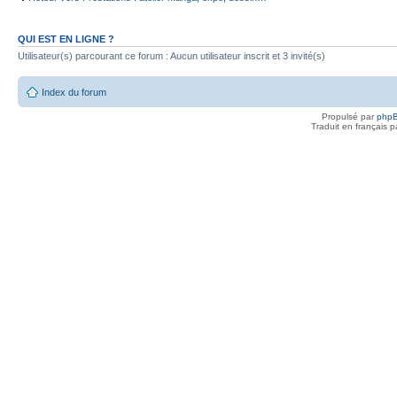
QUI EST EN LIGNE ?
Utilisateur(s) parcourant ce forum : Aucun utilisateur inscrit et 3 invité(s)
Index du forum
Propulsé par
php
Traduit en français 