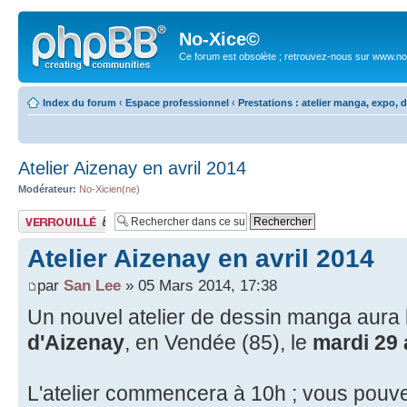
No-Xice©
Ce forum est obsolète ; retrouvez-nous sur www.no
Index du forum
‹
Espace professionnel
‹
Prestations : atelier manga, expo,
Atelier Aizenay en avril 2014
Modérateur:
No-Xicien(ne)
Sujet verrouillé
Atelier Aizenay en avril 2014
par
San Lee
» 05 Mars 2014, 17:38
Un nouvel atelier de dessin manga aura l
d'Aizenay
, en Vendée (85), le
mardi 29 
L'atelier commencera à 10h ; vous pouv