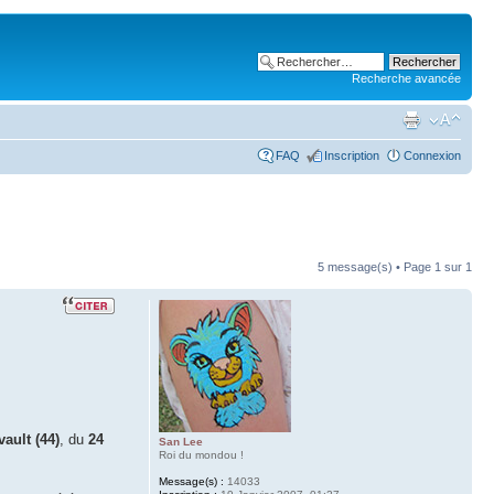
Recherche avancée
FAQ
Inscription
Connexion
5 message(s) • Page
1
sur
1
ault (44)
, du
24
San Lee
Roi du mondou !
Message(s) :
14033