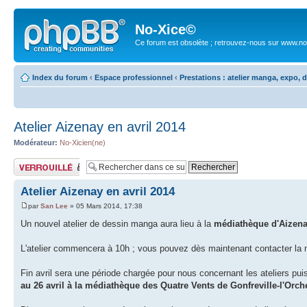
No-Xice©
Ce forum est obsolète ; retrouvez-nous sur www.no
Index du forum
‹
Espace professionnel
‹
Prestations : atelier manga, expo,
Atelier Aizenay en avril 2014
Modérateur:
No-Xicien(ne)
Sujet verrouillé
Atelier Aizenay en avril 2014
par
San Lee
» 05 Mars 2014, 17:38
Un nouvel atelier de dessin manga aura lieu à la
médiathèque d'Aizen
L'atelier commencera à 10h ; vous pouvez dès maintenant contacter la m
Fin avril sera une période chargée pour nous concernant les ateliers pu
au 26 avril à la médiathèque des Quatre Vents de Gonfreville-l'Orche