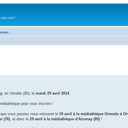
-xice.com !
 dessin…
ay
, en Vendée (85), le
mardi 29 avril 2014
.
édiathèque pour vous inscrire !
isque vous pourrez nous retrouver le
19 avril à la médiathèque Ormedo à Orv
r (76)
, et donc le
29 avril à la médiathèque d'Aizenay (85)
!