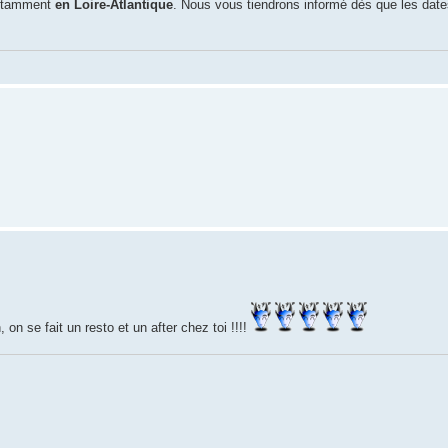
 notamment
en Loire-Atlantique
. Nous vous tiendrons informé dès que les date
 on se fait un resto et un after chez toi !!!!