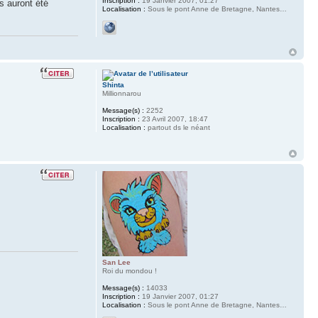
Inscription :
19 Janvier 2007, 01:27
s auront été
Localisation :
Sous le pont Anne de Bretagne, Nantes…
Shinta
Millionnarou
Message(s) :
2252
Inscription :
23 Avril 2007, 18:47
Localisation :
partout ds le néant
San Lee
Roi du mondou !
Message(s) :
14033
Inscription :
19 Janvier 2007, 01:27
Localisation :
Sous le pont Anne de Bretagne, Nantes…