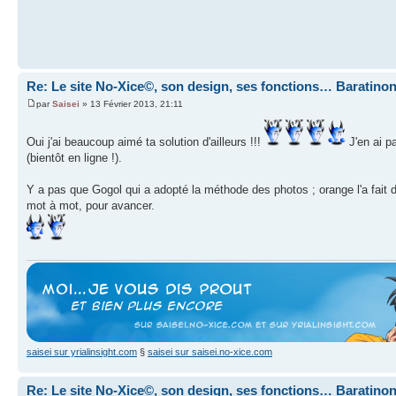
Re: Le site No-Xice©, son design, ses fonctions… Baratino
par
Saisei
» 13 Février 2013, 21:11
Oui j'ai beaucoup aimé ta solution d'ailleurs !!!
J'en ai pa
(bientôt en ligne !).
Y a pas que Gogol qui a adopté la méthode des photos ; orange l'a fait d
mot à mot, pour avancer.
saisei sur yrialinsight.com
§
saisei sur saisei.no-xice.com
Re: Le site No-Xice©, son design, ses fonctions… Baratino