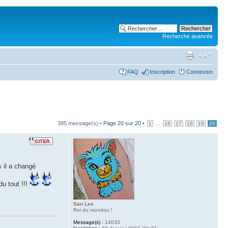
Recherche avancée
FAQ
Inscription
Connexion
385 message(s) •
Page
20
sur
20
•
...
1
16
17
18
19
20
s il a changé
u tout !!!
San Lee
Roi du mondou !
Message(s) :
14033