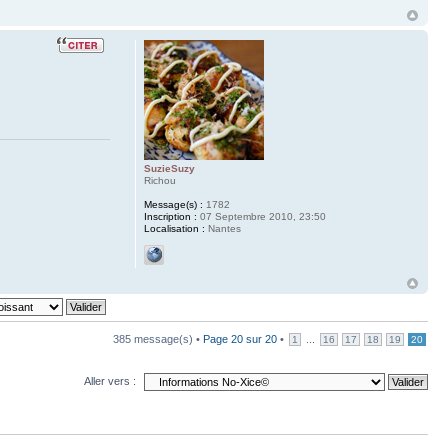
SuzieSuzy
Richou
Message(s) :
1782
Inscription :
07 Septembre 2010, 23:50
Localisation :
Nantes
385 message(s) •
Page
20
sur
20
•
...
1
16
17
18
19
20
Aller vers :