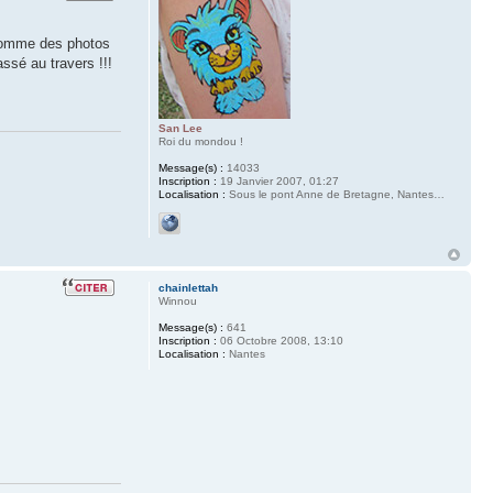
 comme des photos
ssé au travers !!!
San Lee
Roi du mondou !
Message(s) :
14033
Inscription :
19 Janvier 2007, 01:27
Localisation :
Sous le pont Anne de Bretagne, Nantes…
chainlettah
Winnou
Message(s) :
641
Inscription :
06 Octobre 2008, 13:10
Localisation :
Nantes