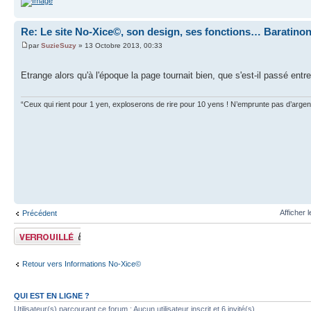
Re: Le site No-Xice©, son design, ses fonctions… Baratino
par
SuzieSuzy
» 13 Octobre 2013, 00:33
Etrange alors qu'à l'époque la page tournait bien, que s'est-il passé ent
“Ceux qui rient pour 1 yen, exploserons de rire pour 10 yens ! N’emprunte pas d’arge
Afficher 
Précédent
Sujet verrouillé
Retour vers Informations No-Xice©
QUI EST EN LIGNE ?
Utilisateur(s) parcourant ce forum : Aucun utilisateur inscrit et 6 invité(s)