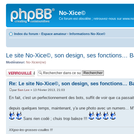
No-Xice©
Ce forum est obsolète ; retrouvez-nous sur www.no
Index du forum
‹
Espace amateur
‹
Informations No-Xice©
Le site No-Xice©, son design, ses fonctions… B
Modérateur:
No-Xicien(ne)
Sujet verrouillé
Re: Le site No-Xice©, son design, ses fonctions… B
par
San Lee
» 13 Février 2013, 21:03
En fait, c'est un perfectionnement des bots, suffit de voir que ca passa
depuis quelques temps, maintenant, y'a une photo avec un numero… M'enf
Sans rien codé ; chuis trop baleze !!!
XXgoo-les-grosses-couilles !!!