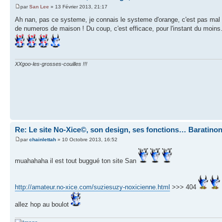
par
San Lee
» 13 Février 2013, 21:17
Ah nan, pas ce systeme, je connais le systeme d'orange, c'est pas mal
de numeros de maison ! Du coup, c'est efficace, pour l'instant du moin
XXgoo-les-grosses-couilles !!!
Re: Le site No-Xice©, son design, ses fonctions… Baratino
par
chainlettah
» 10 Octobre 2013, 16:52
muahahaha il est tout buggué ton site San
http://amateur.no-xice.com/suziesuzy-noxicienne.html
>>> 404
allez hop au boulot