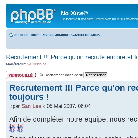
No-Xice©
Ce forum est obsolète ; retrouvez-nous sur www.no
Index du forum
‹
Espace amateur
‹
Gazette No-Xice©
Recrutement !!! Parce qu'on recrute encore et to
Modérateur:
No-Xicien(ne)
Sujet verrouillé
Recrutement !!! Parce qu'on re
toujours !
par
San Lee
» 05 Mai 2007, 06:04
Afin de compléter notre équipe, nous rec