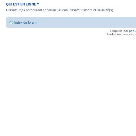
QUI EST EN LIGNE ?
Utilisateur(s) parcourant ce forum : Aucun utilisateur inscrit et 94 invité(s)
Index du forum
Propulsé par
php
Traduit en français 