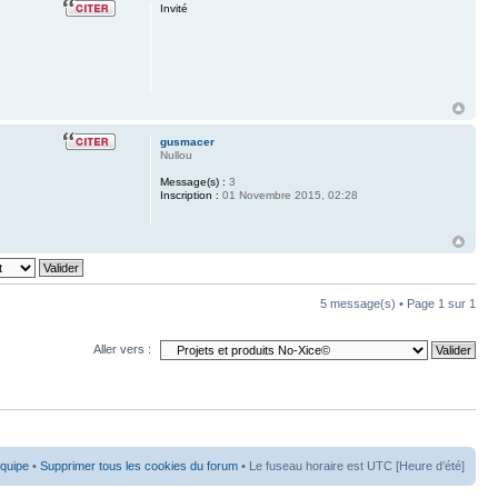
Invité
gusmacer
Nullou
Message(s) :
3
Inscription :
01 Novembre 2015, 02:28
5 message(s) • Page
1
sur
1
Aller vers :
équipe
•
Supprimer tous les cookies du forum
• Le fuseau horaire est UTC [Heure d’été]