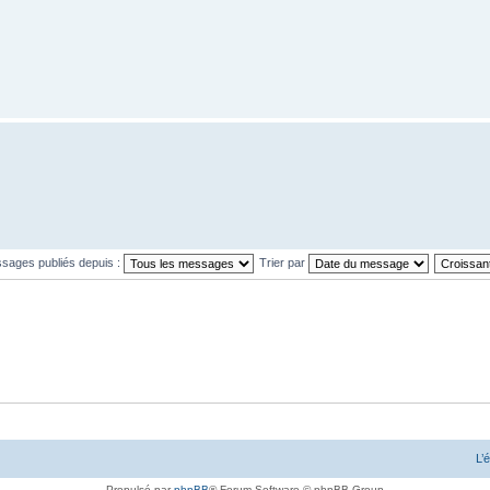
ssages publiés depuis :
Trier par
L’
Propulsé par
phpBB
® Forum Software © phpBB Group