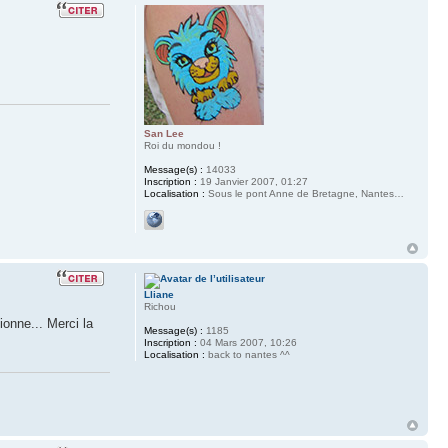
San Lee
Roi du mondou !
Message(s) :
14033
Inscription :
19 Janvier 2007, 01:27
Localisation :
Sous le pont Anne de Bretagne, Nantes…
Lliane
Richou
ionne... Merci la
Message(s) :
1185
Inscription :
04 Mars 2007, 10:26
Localisation :
back to nantes ^^