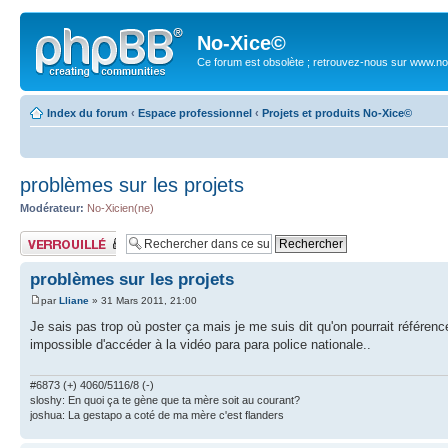
No-Xice©
Ce forum est obsolète ; retrouvez-nous sur www.no
Index du forum
‹
Espace professionnel
‹
Projets et produits No-Xice©
problèmes sur les projets
Modérateur:
No-Xicien(ne)
Sujet verrouillé
problèmes sur les projets
par
Lliane
» 31 Mars 2011, 21:00
Je sais pas trop où poster ça mais je me suis dit qu'on pourrait référence
impossible d'accéder à la vidéo para para police nationale..
#6873 (+) 4060/5116/8 (-)
sloshy: En quoi ça te gène que ta mère soit au courant?
joshua: La gestapo a coté de ma mère c'est flanders