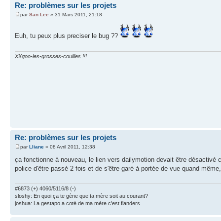
Re: problèmes sur les projets
par
San Lee
» 31 Mars 2011, 21:18
Euh, tu peux plus preciser le bug ??
XXgoo-les-grosses-couilles !!!
Re: problèmes sur les projets
par
Lliane
» 08 Avril 2011, 12:38
ça fonctionne à nouveau, le lien vers dailymotion devait être désactivé ca
police d'être passé 2 fois et de s'être garé à portée de vue quand même, 
#6873 (+) 4060/5116/8 (-)
sloshy: En quoi ça te gène que ta mère soit au courant?
joshua: La gestapo a coté de ma mère c'est flanders