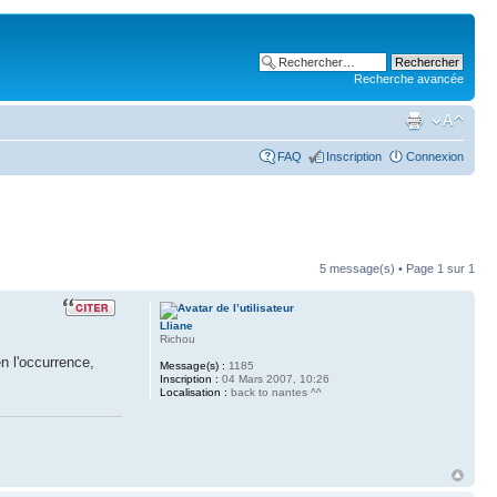
Recherche avancée
FAQ
Inscription
Connexion
5 message(s) • Page
1
sur
1
Lliane
Richou
en l'occurrence,
Message(s) :
1185
Inscription :
04 Mars 2007, 10:26
Localisation :
back to nantes ^^