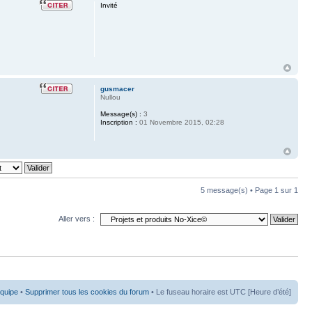
Invité
gusmacer
Nullou
Message(s) :
3
Inscription :
01 Novembre 2015, 02:28
5 message(s) • Page
1
sur
1
Aller vers :
équipe
•
Supprimer tous les cookies du forum
• Le fuseau horaire est UTC [Heure d’été]