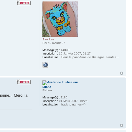
San Lee
Roi du mondou !
Message(s) :
14033
Inscription :
19 Janvier 2007, 01:27
Localisation :
Sous le pont Anne de Bretagne, Nantes…
Lliane
Richou
ionne... Merci la
Message(s) :
1185
Inscription :
04 Mars 2007, 10:26
Localisation :
back to nantes ^^