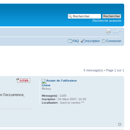
Recherche avancée
FAQ
Inscription
Connexion
5 message(s) • Page
1
sur
1
Lliane
Richou
en l'occurrence,
Message(s) :
1185
Inscription :
04 Mars 2007, 10:26
Localisation :
back to nantes ^^