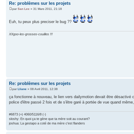
Re: problèmes sur les projets
par
San Lee
» 31 Mars 2011, 21:18
Euh, tu peux plus preciser le bug ??
XXgoo-les-grosses-couilles !!!
Re: problèmes sur les projets
par
Lliane
» 08 Avril 2011, 12:38
ça fonctionne à nouveau, le lien vers dailymotion devait être désactivé ca
police d'être passé 2 fois et de s'être garé à portée de vue quand même, 
#6873 (+) 4060/5116/8 (-)
sloshy: En quoi ça te gène que ta mère soit au courant?
joshua: La gestapo a coté de ma mère c'est flanders