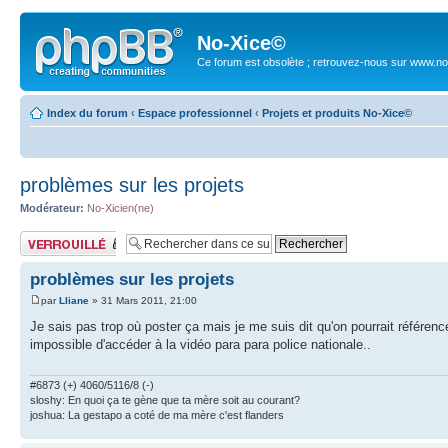
No-Xice©
Ce forum est obsolète ; retrouvez-nous sur www.no
Index du forum
‹
Espace professionnel
‹
Projets et produits No-Xice©
problèmes sur les projets
Modérateur:
No-Xicien(ne)
Sujet verrouillé
problèmes sur les projets
par
Lliane
» 31 Mars 2011, 21:00
Je sais pas trop où poster ça mais je me suis dit qu'on pourrait référence
impossible d'accéder à la vidéo para para police nationale..
#6873 (+) 4060/5116/8 (-)
sloshy: En quoi ça te gène que ta mère soit au courant?
joshua: La gestapo a coté de ma mère c'est flanders