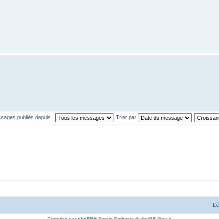
ssages publiés depuis :
Trier par
L’
Propulsé par
phpBB
® Forum Software © phpBB Group