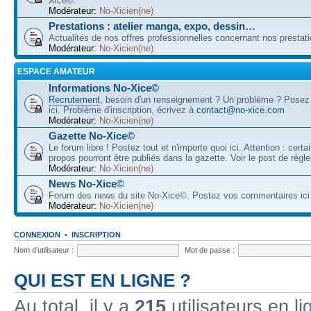
Xice©.
Modérateur:
No-Xicien(ne)
Prestations : atelier manga, expo, dessin…
Actualités de nos offres professionnelles concernant nos prestati
Modérateur:
No-Xicien(ne)
ESPACE AMATEUR
Informations No-Xice©
Recrutement
, besoin d'un renseignement ? Un problème ? Posez
ici. Problème d'inscription, écrivez à
contact@no-xice.com
Modérateur:
No-Xicien(ne)
Gazette No-Xice©
Le forum libre ! Postez tout et n'importe quoi ici. Attention : cert
propos pourront être publiés dans la gazette. Voir le post de règl
Modérateur:
No-Xicien(ne)
News No-Xice©
Forum des news du site No-Xice©. Postez vos commentaires ici 
Modérateur:
No-Xicien(ne)
CONNEXION
•
INSCRIPTION
Nom d’utilisateur :
Mot de passe :
QUI EST EN LIGNE ?
Au total, il y a
215
utilisateurs en lig