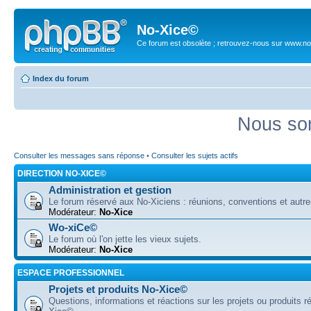
No-Xice©
Ce forum est obsolète ; retrouvez-nous sur www.no
Index du forum
Nous som
Consulter les messages sans réponse
•
Consulter les sujets actifs
DIRECTION NO-XICE©
Administration et gestion
Le forum réservé aux No-Xiciens : réunions, conventions et autre
Modérateur:
No-Xice
Wo-xiCe©
Le forum où l'on jette les vieux sujets.
Modérateur:
No-Xice
ESPACE PROFESSIONNEL
Projets et produits No-Xice©
Questions, informations et réactions sur les projets ou produits r