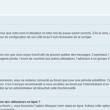
us que votre nom d’utilisateur et votre mot de passe soient corrects. S’ils le sont,
eur de configuration de son côté et qu’il soit nécessaire de la corriger.
er ou non que vous soyez inscrit afin de pouvoir publier des messages. Cependant, 
erie privée, l’envoi de courriels aux autres utilisateurs, l’adhésion à un groupe d’
connexion, vous ne resterez connecté au forum que pour une période prédéfinie. Cec
xion. Ceci n’est pas recommandé si vous accédez au forum par l’intermédiaire d’un 
able qu’un administrateur ait désactivé cette fonctionnalité.
te des utilisateurs en ligne ?
u forum », vous trouverez l’option
Masquer votre statut en ligne
. Activez cette opti
r invisible.