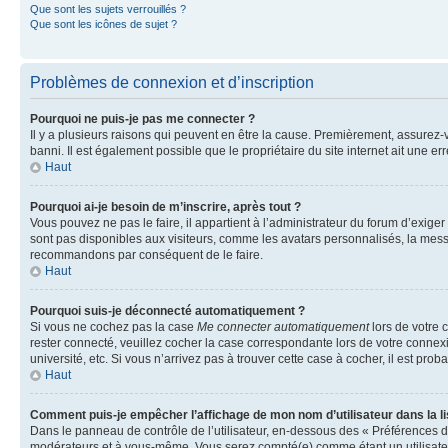
Que sont les sujets verrouillés ?
Que sont les icônes de sujet ?
Problèmes de connexion et d’inscription
Pourquoi ne puis-je pas me connecter ?
Il y a plusieurs raisons qui peuvent en être la cause. Premièrement, assurez-vo
banni. Il est également possible que le propriétaire du site internet ait une err
Haut
Pourquoi ai-je besoin de m’inscrire, après tout ?
Vous pouvez ne pas le faire, il appartient à l’administrateur du forum d’exig
sont pas disponibles aux visiteurs, comme les avatars personnalisés, la messag
recommandons par conséquent de le faire.
Haut
Pourquoi suis-je déconnecté automatiquement ?
Si vous ne cochez pas la case
Me connecter automatiquement
lors de votre 
rester connecté, veuillez cocher la case correspondante lors de votre conne
université, etc. Si vous n’arrivez pas à trouver cette case à cocher, il est prob
Haut
Comment puis-je empêcher l’affichage de mon nom d’utilisateur dans la lis
Dans le panneau de contrôle de l’utilisateur, en-dessous des « Préférences d
modérateurs et à vous-même. Vous serez compté(e) comme étant un utilisateu