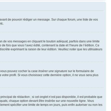
t avant de pouvoir rédiger un message. Sur chaque forum, une liste de vos
tc.
n de vos messages en cliquant le bouton adéquat, parfois dans une limite
 fois que vous l’avez édité, contenant la date et l’heure de l’édition. Ce
discrète exprimant la raison de leur édition. Veuillez noter que les utilisateurs
e, vous pouvez cocher la case
Insérer une signature
sur le formulaire de
tre profil. Si vous choisissez cette dernière option, il ne vous sera plus
ncipal de rédaction ; si cet onglet n’est pas disponible, il est probable que
quats, chaque option devant être insérée sur une nouvelle ligne. Vous
lement spécifier une limite de temps en jours, puis enfin autoriser ou non les