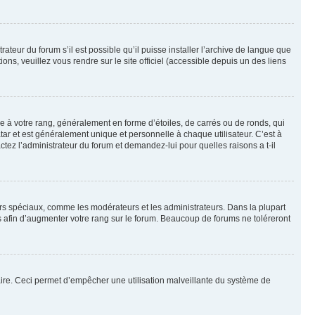
ateur du forum s’il est possible qu’il puisse installer l’archive de langue que
ns, veuillez vous rendre sur le site officiel (accessible depuis un des liens
e à votre rang, généralement en forme d’étoiles, de carrés ou de ronds, qui
tar et est généralement unique et personnelle à chaque utilisateur. C’est à
actez l’administrateur du forum et demandez-lui pour quelles raisons a t-il
eurs spéciaux, comme les modérateurs et les administrateurs. Dans la plupart
 afin d’augmenter votre rang sur le forum. Beaucoup de forums ne toléreront
mulaire. Ceci permet d’empêcher une utilisation malveillante du système de