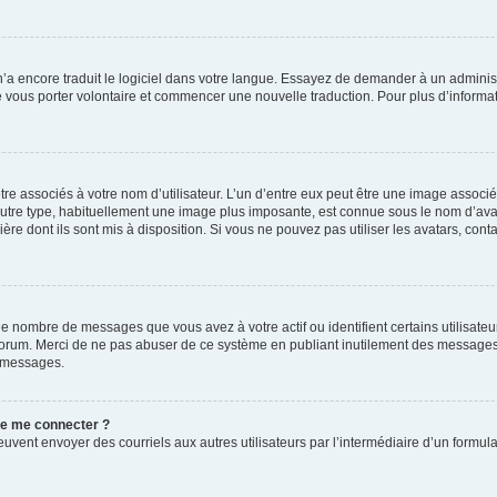
 n’a encore traduit le logiciel dans votre langue. Essayez de demander à un administr
e vous porter volontaire et commencer une nouvelle traduction. Pour plus d’informatio
re associés à votre nom d’utilisateur. L’un d’entre eux peut être une image associé
’autre type, habituellement une image plus imposante, est connue sous le nom d’ava
ère dont ils sont mis à disposition. Si vous ne pouvez pas utiliser les avatars, cont
le nombre de messages que vous avez à votre actif ou identifient certains utilisat
u forum. Merci de ne pas abuser de ce système en publiant inutilement des messages
e messages.
 de me connecter ?
its peuvent envoyer des courriels aux autres utilisateurs par l’intermédiaire d’un for