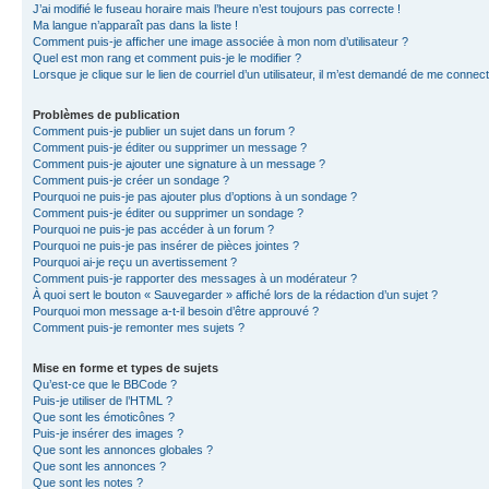
J’ai modifié le fuseau horaire mais l’heure n’est toujours pas correcte !
Ma langue n’apparaît pas dans la liste !
Comment puis-je afficher une image associée à mon nom d’utilisateur ?
Quel est mon rang et comment puis-je le modifier ?
Lorsque je clique sur le lien de courriel d’un utilisateur, il m’est demandé de me connec
Problèmes de publication
Comment puis-je publier un sujet dans un forum ?
Comment puis-je éditer ou supprimer un message ?
Comment puis-je ajouter une signature à un message ?
Comment puis-je créer un sondage ?
Pourquoi ne puis-je pas ajouter plus d’options à un sondage ?
Comment puis-je éditer ou supprimer un sondage ?
Pourquoi ne puis-je pas accéder à un forum ?
Pourquoi ne puis-je pas insérer de pièces jointes ?
Pourquoi ai-je reçu un avertissement ?
Comment puis-je rapporter des messages à un modérateur ?
À quoi sert le bouton « Sauvegarder » affiché lors de la rédaction d’un sujet ?
Pourquoi mon message a-t-il besoin d’être approuvé ?
Comment puis-je remonter mes sujets ?
Mise en forme et types de sujets
Qu’est-ce que le BBCode ?
Puis-je utiliser de l’HTML ?
Que sont les émoticônes ?
Puis-je insérer des images ?
Que sont les annonces globales ?
Que sont les annonces ?
Que sont les notes ?