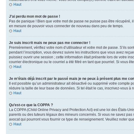
Haut
J’ai perdu mon mot de passe !
Pas de panique ! Bien que votre mot de passe ne puisse pas être récupéré, il 
en mesure de pouvoir vous connecter de nouveau dans peu de temps.
Haut
Je suis inscrit mais ne peux pas me connecter !
Premièrement, vérifiez votre nom d’utilisateur et votre mot de passe. S’ils so
pendant l’inscription, vous devrez suivre les instructions que vous avez reçu
puissiez ouvrir une session ; cette information était présente lors de votre i
courrier électronique ou le courriel a été filtré en tant que pourriel. Si vous 
Haut
Je m’étais déjà inscrit par le passé mais je ne peux à présent plus me co
Il est possible qu’un administrateur ait désactivé ou supprimé votre compte 
réduire la taille de leur base de données. Si tel était le cas, inscrivez-vous 
Haut
Qu’est-ce que la COPPA ?
La COPPA (Child Online Privacy and Protection Act) est une loi des États-Un
parents ou des tuteurs légaux des mineurs concernés. Si vous ne savez pas si
avocat qui pourront vous fournir ce type de renseignement. Veuillez noter que
Haut