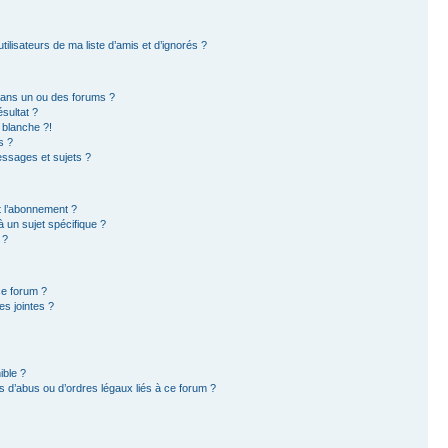
ilisateurs de ma liste d’amis et d’ignorés ?
dans un ou des forums ?
sultat ?
 blanche ?!
s ?
ssages et sujets ?
et l’abonnement ?
 un sujet spécifique ?
 ?
ce forum ?
s jointes ?
ible ?
 d’abus ou d’ordres légaux liés à ce forum ?