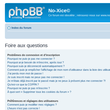
No-Xice©
Ce forum est obsolète ; retrouvez-nous sur www.no
Index du forum
Foire aux questions
Problèmes de connexion et d’inscription
Pourquoi ne puis-je pas me connecter ?
Pourquoi ai-je besoin de m’inscrire, après tout ?
Pourquoi suis-je déconnecté automatiquement ?
Comment puis-je empêcher l’affichage de mon nom d’utilisateur dans la liste des utilisa
J’ai perdu mon mot de passe !
Je suis inscrit mais ne peux pas me connecter !
Je m’étais déjà inscrit par le passé mais je ne peux à présent plus me connecter ?!
Qu’est-ce que la COPPA ?
Pourquoi ne puis-je pas m’inscrire ?
À quoi sert « Supprimer tous les cookies du forum » ?
Préférences et réglages des utilisateurs
Comment puis-je modifier mes réglages ?
L’heure n’est pas correcte !