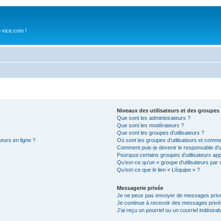
-xice.com !
Niveaux des utilisateurs et des groupes 
Que sont les administrateurs ?
Que sont les modérateurs ?
Que sont les groupes d’utilisateurs ?
teurs en ligne ?
Où sont les groupes d’utilisateurs et comme
Comment puis-je devenir le responsable d’un
Pourquoi certains groupes d’utilisateurs ap
Qu’est-ce qu’un « groupe d’utilisateurs par 
Qu’est-ce que le lien « L’équipe » ?
Messagerie privée
Je ne peux pas envoyer de messages privé
Je continue à recevoir des messages privés 
J’ai reçu un pourriel ou un courriel indésira