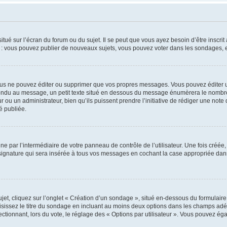
tué sur l’écran du forum ou du sujet. Il se peut que vous ayez besoin d’être inscri
e : vous pouvez publier de nouveaux sujets, vous pouvez voter dans les sondages, e
us ne pouvez éditer ou supprimer que vos propres messages. Vous pouvez éditer u
pondu au message, un petit texte situé en dessous du message énumèrera le nombre de
r ou un administrateur, bien qu’ils puissent prendre l’initiative de rédiger une note 
é publiée.
e par l’intermédiaire de votre panneau de contrôle de l’utilisateur. Une fois créé
ignature qui sera insérée à tous vos messages en cochant la case appropriée dans vo
, cliquez sur l’onglet « Création d’un sondage », situé en-dessous du formulaire pri
sissez le titre du sondage en incluant au moins deux options dans les champs adé
ctionnant, lors du vote, le réglage des « Options par utilisateur ». Vous pouvez éga