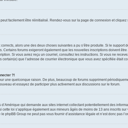
peut facilement être réinitialisé. Rendez-vous sur la page de connexion et cliquez
nt corrects, alors une des deux choses suivantes a pu s’être produite. Si le suppor
es. Certains forums exigeront également que les nouvelles inscriptions doivent être
nscription. Si vous aviez reçu un courriel, consultez les instructions. Si vous ne r
êtes certain(e) que l’adresse de courrier électronique que vous avez spécifiée était 
nnecter ?!
pour une quelconque raison. De plus, beaucoup de forums suppriment périodiquement 
à nouveau et essayez de participer plus activement aux discussions sur le forum.
is d’Amérique qui demande aux sites internet collectant potentiellement des infor
 cette loi s’applique également aux mineurs âgés de moins de 13 ans inscrits sur v
 le phpBB Group ne peut pas vous fournir d’assistance légale et n’est donc pas l’or