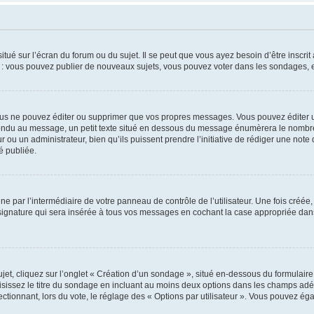
tué sur l’écran du forum ou du sujet. Il se peut que vous ayez besoin d’être inscri
e : vous pouvez publier de nouveaux sujets, vous pouvez voter dans les sondages, e
us ne pouvez éditer ou supprimer que vos propres messages. Vous pouvez éditer u
pondu au message, un petit texte situé en dessous du message énumèrera le nombre de
r ou un administrateur, bien qu’ils puissent prendre l’initiative de rédiger une note 
é publiée.
e par l’intermédiaire de votre panneau de contrôle de l’utilisateur. Une fois créé
ignature qui sera insérée à tous vos messages en cochant la case appropriée dans vo
, cliquez sur l’onglet « Création d’un sondage », situé en-dessous du formulaire pri
sissez le titre du sondage en incluant au moins deux options dans les champs adé
ctionnant, lors du vote, le réglage des « Options par utilisateur ». Vous pouvez éga