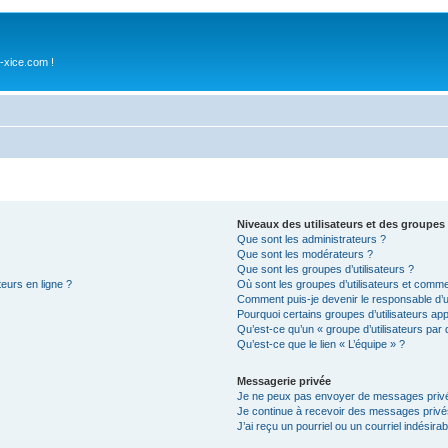
-xice.com !
Niveaux des utilisateurs et des groupes 
Que sont les administrateurs ?
Que sont les modérateurs ?
Que sont les groupes d’utilisateurs ?
teurs en ligne ?
Où sont les groupes d’utilisateurs et comme
Comment puis-je devenir le responsable d’un
Pourquoi certains groupes d’utilisateurs ap
Qu’est-ce qu’un « groupe d’utilisateurs par 
Qu’est-ce que le lien « L’équipe » ?
Messagerie privée
Je ne peux pas envoyer de messages privé
Je continue à recevoir des messages privés 
J’ai reçu un pourriel ou un courriel indésira