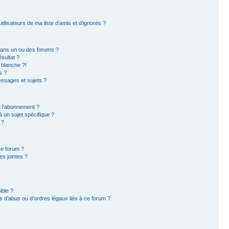
ilisateurs de ma liste d’amis et d’ignorés ?
dans un ou des forums ?
sultat ?
 blanche ?!
s ?
ssages et sujets ?
et l’abonnement ?
 un sujet spécifique ?
 ?
ce forum ?
s jointes ?
ible ?
 d’abus ou d’ordres légaux liés à ce forum ?