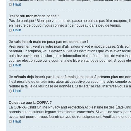
Haut
J’ai perdu mon mot de passe !
Pas de panique ! Bien que votre mot de passe ne puisse pas être récupéré, il 
en mesure de pouvoir vous connecter de nouveau dans peu de temps.
Haut
Je suis inscrit mais ne peux pas me connecter !
Premièrement, vérifiez votre nom d’utilisateur et votre mot de passe. S’ils so
pendant l’inscription, vous devrez suivre les instructions que vous avez reçu
puissiez ouvrir une session ; cette information était présente lors de votre i
courrier électronique ou le courriel a été filtré en tant que pourriel. Si vous 
Haut
Je m’étais déjà inscrit par le passé mais je ne peux à présent plus me co
Il est possible qu’un administrateur ait désactivé ou supprimé votre compte 
réduire la taille de leur base de données. Si tel était le cas, inscrivez-vous 
Haut
Qu’est-ce que la COPPA ?
La COPPA (Child Online Privacy and Protection Act) est une loi des États-Un
parents ou des tuteurs légaux des mineurs concernés. Si vous ne savez pas si
avocat qui pourront vous fournir ce type de renseignement. Veuillez noter que
Haut