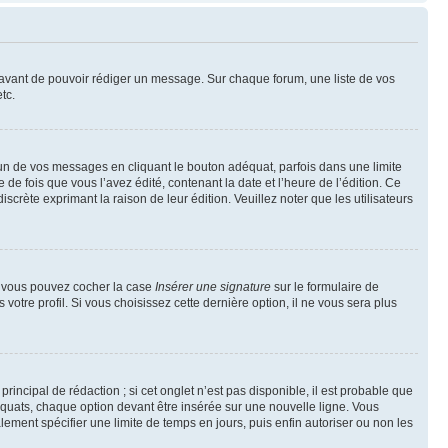
t avant de pouvoir rédiger un message. Sur chaque forum, une liste de vos
tc.
n de vos messages en cliquant le bouton adéquat, parfois dans une limite
 fois que vous l’avez édité, contenant la date et l’heure de l’édition. Ce
discrète exprimant la raison de leur édition. Veuillez noter que les utilisateurs
e, vous pouvez cocher la case
Insérer une signature
sur le formulaire de
tre profil. Si vous choisissez cette dernière option, il ne vous sera plus
ncipal de rédaction ; si cet onglet n’est pas disponible, il est probable que
quats, chaque option devant être insérée sur une nouvelle ligne. Vous
lement spécifier une limite de temps en jours, puis enfin autoriser ou non les