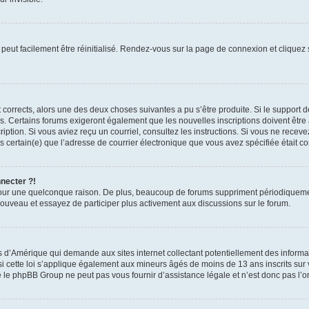
peut facilement être réinitialisé. Rendez-vous sur la page de connexion et cliquez
nt corrects, alors une des deux choses suivantes a pu s’être produite. Si le suppor
es. Certains forums exigeront également que les nouvelles inscriptions doivent être
nscription. Si vous aviez reçu un courriel, consultez les instructions. Si vous ne r
êtes certain(e) que l’adresse de courrier électronique que vous avez spécifiée était 
nnecter ?!
pour une quelconque raison. De plus, beaucoup de forums suppriment périodiquement 
à nouveau et essayez de participer plus activement aux discussions sur le forum.
is d’Amérique qui demande aux sites internet collectant potentiellement des infor
 cette loi s’applique également aux mineurs âgés de moins de 13 ans inscrits sur v
 le phpBB Group ne peut pas vous fournir d’assistance légale et n’est donc pas l’or