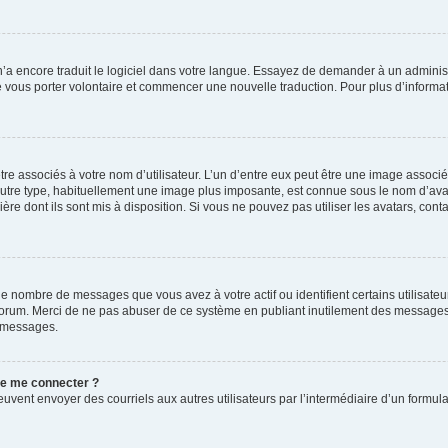
 n’a encore traduit le logiciel dans votre langue. Essayez de demander à un administr
e vous porter volontaire et commencer une nouvelle traduction. Pour plus d’informatio
re associés à votre nom d’utilisateur. L’un d’entre eux peut être une image associé
’autre type, habituellement une image plus imposante, est connue sous le nom d’ava
ère dont ils sont mis à disposition. Si vous ne pouvez pas utiliser les avatars, cont
le nombre de messages que vous avez à votre actif ou identifient certains utilisat
u forum. Merci de ne pas abuser de ce système en publiant inutilement des messages
e messages.
 de me connecter ?
its peuvent envoyer des courriels aux autres utilisateurs par l’intermédiaire d’un for