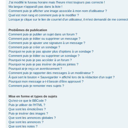
J’ai modifié le fuseau horaire mais l’heure n’est toujours pas correcte !
Ma langue n’apparaît pas dans la liste !
Comment puis-je afficher une image associée à mon nom d’utilisateur ?
Quel est mon rang et comment puis-je le modifier ?
Lorsque je clique sur le lien de courriel d’un utilisateur, il m’est demandé de me connec
Problèmes de publication
Comment puis-je publier un sujet dans un forum ?
Comment puis-je éditer ou supprimer un message ?
Comment puis-je ajouter une signature à un message ?
Comment puis-je créer un sondage ?
Pourquoi ne puis-je pas ajouter plus d’options à un sondage ?
Comment puis-je éditer ou supprimer un sondage ?
Pourquoi ne puis-je pas accéder à un forum ?
Pourquoi ne puis-je pas insérer de pièces jointes ?
Pourquoi ai-je reçu un avertissement ?
Comment puis-je rapporter des messages à un modérateur ?
À quoi sert le bouton « Sauvegarder » affiché lors de la rédaction d’un sujet ?
Pourquoi mon message a-t-il besoin d’être approuvé ?
Comment puis-je remonter mes sujets ?
Mise en forme et types de sujets
Qu’est-ce que le BBCode ?
Puis-je utiliser de l’HTML ?
Que sont les émoticônes ?
Puis-je insérer des images ?
Que sont les annonces globales ?
Que sont les annonces ?
Que sont les notes ?