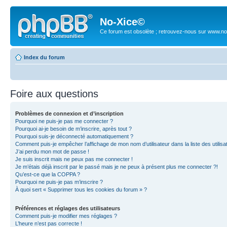
No-Xice©
Ce forum est obsolète ; retrouvez-nous sur www.no
Index du forum
Foire aux questions
Problèmes de connexion et d’inscription
Pourquoi ne puis-je pas me connecter ?
Pourquoi ai-je besoin de m’inscrire, après tout ?
Pourquoi suis-je déconnecté automatiquement ?
Comment puis-je empêcher l’affichage de mon nom d’utilisateur dans la liste des utilisa
J’ai perdu mon mot de passe !
Je suis inscrit mais ne peux pas me connecter !
Je m’étais déjà inscrit par le passé mais je ne peux à présent plus me connecter ?!
Qu’est-ce que la COPPA ?
Pourquoi ne puis-je pas m’inscrire ?
À quoi sert « Supprimer tous les cookies du forum » ?
Préférences et réglages des utilisateurs
Comment puis-je modifier mes réglages ?
L’heure n’est pas correcte !