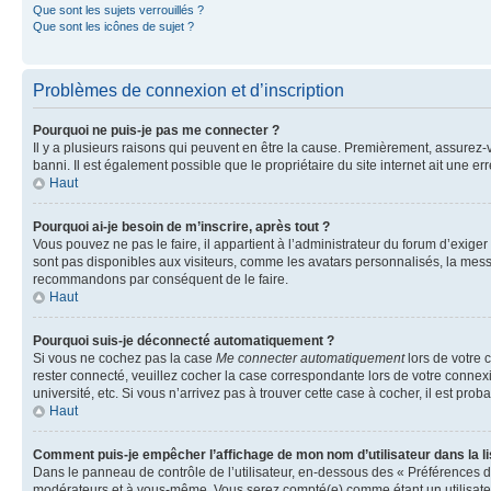
Que sont les sujets verrouillés ?
Que sont les icônes de sujet ?
Problèmes de connexion et d’inscription
Pourquoi ne puis-je pas me connecter ?
Il y a plusieurs raisons qui peuvent en être la cause. Premièrement, assurez-vo
banni. Il est également possible que le propriétaire du site internet ait une err
Haut
Pourquoi ai-je besoin de m’inscrire, après tout ?
Vous pouvez ne pas le faire, il appartient à l’administrateur du forum d’exig
sont pas disponibles aux visiteurs, comme les avatars personnalisés, la messag
recommandons par conséquent de le faire.
Haut
Pourquoi suis-je déconnecté automatiquement ?
Si vous ne cochez pas la case
Me connecter automatiquement
lors de votre 
rester connecté, veuillez cocher la case correspondante lors de votre conne
université, etc. Si vous n’arrivez pas à trouver cette case à cocher, il est prob
Haut
Comment puis-je empêcher l’affichage de mon nom d’utilisateur dans la lis
Dans le panneau de contrôle de l’utilisateur, en-dessous des « Préférences d
modérateurs et à vous-même. Vous serez compté(e) comme étant un utilisateu