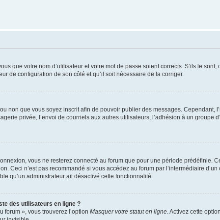
us que votre nom d’utilisateur et votre mot de passe soient corrects. S’ils le sont,
eur de configuration de son côté et qu’il soit nécessaire de la corriger.
er ou non que vous soyez inscrit afin de pouvoir publier des messages. Cependant, 
erie privée, l’envoi de courriels aux autres utilisateurs, l’adhésion à un groupe d’
connexion, vous ne resterez connecté au forum que pour une période prédéfinie. Cec
xion. Ceci n’est pas recommandé si vous accédez au forum par l’intermédiaire d’un 
able qu’un administrateur ait désactivé cette fonctionnalité.
te des utilisateurs en ligne ?
u forum », vous trouverez l’option
Masquer votre statut en ligne
. Activez cette opti
r invisible.