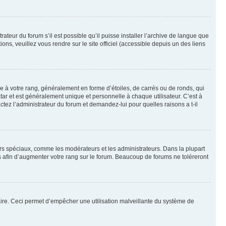
ateur du forum s’il est possible qu’il puisse installer l’archive de langue que
ns, veuillez vous rendre sur le site officiel (accessible depuis un des liens
e à votre rang, généralement en forme d’étoiles, de carrés ou de ronds, qui
tar et est généralement unique et personnelle à chaque utilisateur. C’est à
actez l’administrateur du forum et demandez-lui pour quelles raisons a t-il
eurs spéciaux, comme les modérateurs et les administrateurs. Dans la plupart
 afin d’augmenter votre rang sur le forum. Beaucoup de forums ne toléreront
mulaire. Ceci permet d’empêcher une utilisation malveillante du système de