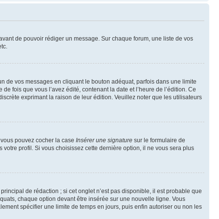
t avant de pouvoir rédiger un message. Sur chaque forum, une liste de vos
tc.
n de vos messages en cliquant le bouton adéquat, parfois dans une limite
 fois que vous l’avez édité, contenant la date et l’heure de l’édition. Ce
discrète exprimant la raison de leur édition. Veuillez noter que les utilisateurs
e, vous pouvez cocher la case
Insérer une signature
sur le formulaire de
tre profil. Si vous choisissez cette dernière option, il ne vous sera plus
ncipal de rédaction ; si cet onglet n’est pas disponible, il est probable que
quats, chaque option devant être insérée sur une nouvelle ligne. Vous
lement spécifier une limite de temps en jours, puis enfin autoriser ou non les