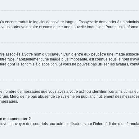
 n’a encore traduit le logiciel dans votre langue. Essayez de demander à un administr
e vous porter volontaire et commencer une nouvelle traduction. Pour plus d’informatio
re associés à votre nom d’utilisateur. L’un d’entre eux peut être une image associé
’autre type, habituellement une image plus imposante, est connue sous le nom d’ava
ère dont ils sont mis à disposition. Si vous ne pouvez pas utiliser les avatars, cont
le nombre de messages que vous avez à votre actif ou identifient certains utilisat
u forum. Merci de ne pas abuser de ce système en publiant inutilement des messages
e messages.
 de me connecter ?
its peuvent envoyer des courriels aux autres utilisateurs par l’intermédiaire d’un for