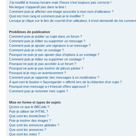
J’ai modifié le fuseau horaire mais l’heure n’est toujours pas correcte !
Ma langue n’apparaît pas dans la liste !
Comment puis-je afficher une image associée à mon nom d’utilisateur ?
Quel est mon rang et comment puis-je le modifier ?
Lorsque je clique sur le lien de courriel d’un utilisateur, il m’est demandé de me connec
Problèmes de publication
Comment puis-je publier un sujet dans un forum ?
Comment puis-je éditer ou supprimer un message ?
Comment puis-je ajouter une signature à un message ?
Comment puis-je créer un sondage ?
Pourquoi ne puis-je pas ajouter plus d’options à un sondage ?
Comment puis-je éditer ou supprimer un sondage ?
Pourquoi ne puis-je pas accéder à un forum ?
Pourquoi ne puis-je pas insérer de pièces jointes ?
Pourquoi ai-je reçu un avertissement ?
Comment puis-je rapporter des messages à un modérateur ?
À quoi sert le bouton « Sauvegarder » affiché lors de la rédaction d’un sujet ?
Pourquoi mon message a-t-il besoin d’être approuvé ?
Comment puis-je remonter mes sujets ?
Mise en forme et types de sujets
Qu’est-ce que le BBCode ?
Puis-je utiliser de l’HTML ?
Que sont les émoticônes ?
Puis-je insérer des images ?
Que sont les annonces globales ?
Que sont les annonces ?
Que sont les notes ?