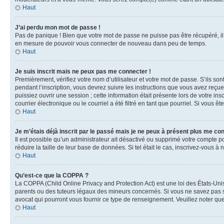
Haut
J’ai perdu mon mot de passe !
Pas de panique ! Bien que votre mot de passe ne puisse pas être récupéré, il 
en mesure de pouvoir vous connecter de nouveau dans peu de temps.
Haut
Je suis inscrit mais ne peux pas me connecter !
Premièrement, vérifiez votre nom d’utilisateur et votre mot de passe. S’ils so
pendant l’inscription, vous devrez suivre les instructions que vous avez reçu
puissiez ouvrir une session ; cette information était présente lors de votre i
courrier électronique ou le courriel a été filtré en tant que pourriel. Si vous 
Haut
Je m’étais déjà inscrit par le passé mais je ne peux à présent plus me co
Il est possible qu’un administrateur ait désactivé ou supprimé votre compte 
réduire la taille de leur base de données. Si tel était le cas, inscrivez-vous 
Haut
Qu’est-ce que la COPPA ?
La COPPA (Child Online Privacy and Protection Act) est une loi des États-Un
parents ou des tuteurs légaux des mineurs concernés. Si vous ne savez pas si
avocat qui pourront vous fournir ce type de renseignement. Veuillez noter que
Haut