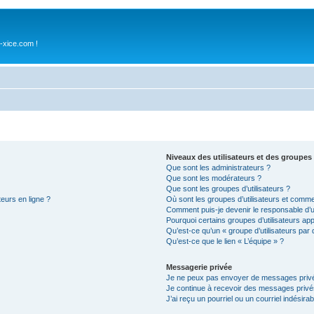
-xice.com !
Niveaux des utilisateurs et des groupes 
Que sont les administrateurs ?
Que sont les modérateurs ?
Que sont les groupes d’utilisateurs ?
teurs en ligne ?
Où sont les groupes d’utilisateurs et comme
Comment puis-je devenir le responsable d’un
Pourquoi certains groupes d’utilisateurs ap
Qu’est-ce qu’un « groupe d’utilisateurs par 
Qu’est-ce que le lien « L’équipe » ?
Messagerie privée
Je ne peux pas envoyer de messages privé
Je continue à recevoir des messages privés 
J’ai reçu un pourriel ou un courriel indésira