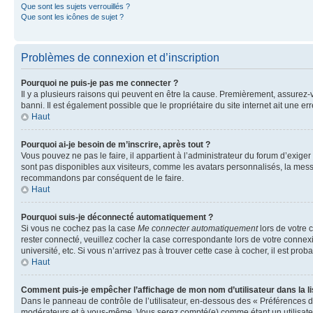
Que sont les sujets verrouillés ?
Que sont les icônes de sujet ?
Problèmes de connexion et d’inscription
Pourquoi ne puis-je pas me connecter ?
Il y a plusieurs raisons qui peuvent en être la cause. Premièrement, assurez-vo
banni. Il est également possible que le propriétaire du site internet ait une err
Haut
Pourquoi ai-je besoin de m’inscrire, après tout ?
Vous pouvez ne pas le faire, il appartient à l’administrateur du forum d’exig
sont pas disponibles aux visiteurs, comme les avatars personnalisés, la messag
recommandons par conséquent de le faire.
Haut
Pourquoi suis-je déconnecté automatiquement ?
Si vous ne cochez pas la case
Me connecter automatiquement
lors de votre 
rester connecté, veuillez cocher la case correspondante lors de votre conne
université, etc. Si vous n’arrivez pas à trouver cette case à cocher, il est prob
Haut
Comment puis-je empêcher l’affichage de mon nom d’utilisateur dans la lis
Dans le panneau de contrôle de l’utilisateur, en-dessous des « Préférences d
modérateurs et à vous-même. Vous serez compté(e) comme étant un utilisateu