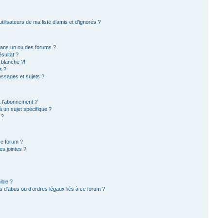
ilisateurs de ma liste d’amis et d’ignorés ?
dans un ou des forums ?
sultat ?
 blanche ?!
s ?
ssages et sujets ?
et l’abonnement ?
 un sujet spécifique ?
 ?
ce forum ?
s jointes ?
ible ?
 d’abus ou d’ordres légaux liés à ce forum ?