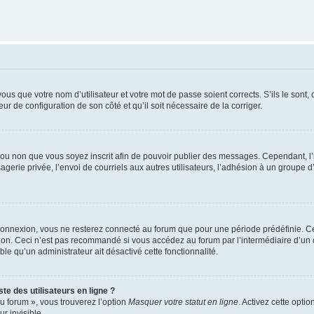
us que votre nom d’utilisateur et votre mot de passe soient corrects. S’ils le sont,
eur de configuration de son côté et qu’il soit nécessaire de la corriger.
er ou non que vous soyez inscrit afin de pouvoir publier des messages. Cependant, 
erie privée, l’envoi de courriels aux autres utilisateurs, l’adhésion à un groupe d’
connexion, vous ne resterez connecté au forum que pour une période prédéfinie. Cec
xion. Ceci n’est pas recommandé si vous accédez au forum par l’intermédiaire d’un 
able qu’un administrateur ait désactivé cette fonctionnalité.
te des utilisateurs en ligne ?
u forum », vous trouverez l’option
Masquer votre statut en ligne
. Activez cette opti
r invisible.