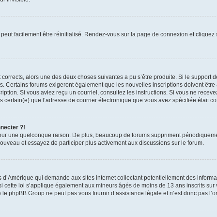
peut facilement être réinitialisé. Rendez-vous sur la page de connexion et cliquez
nt corrects, alors une des deux choses suivantes a pu s’être produite. Si le suppor
es. Certains forums exigeront également que les nouvelles inscriptions doivent être
nscription. Si vous aviez reçu un courriel, consultez les instructions. Si vous ne r
êtes certain(e) que l’adresse de courrier électronique que vous avez spécifiée était 
nnecter ?!
pour une quelconque raison. De plus, beaucoup de forums suppriment périodiquement 
à nouveau et essayez de participer plus activement aux discussions sur le forum.
is d’Amérique qui demande aux sites internet collectant potentiellement des infor
 cette loi s’applique également aux mineurs âgés de moins de 13 ans inscrits sur v
 le phpBB Group ne peut pas vous fournir d’assistance légale et n’est donc pas l’or