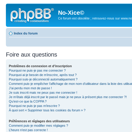
No-Xice©
Ce forum est obsolète ; retrouvez-nous sur www.no
Index du forum
Foire aux questions
Problèmes de connexion et d’inscription
Pourquoi ne puis-je pas me connecter ?
Pourquoi ai-je besoin de m’inscrire, après tout ?
Pourquoi suis-je déconnecté automatiquement ?
Comment puis-je empêcher l’affichage de mon nom d’utilisateur dans la liste des utilisa
J’ai perdu mon mot de passe !
Je suis inscrit mais ne peux pas me connecter !
Je m’étais déjà inscrit par le passé mais je ne peux à présent plus me connecter ?!
Qu’est-ce que la COPPA ?
Pourquoi ne puis-je pas m’inscrire ?
À quoi sert « Supprimer tous les cookies du forum » ?
Préférences et réglages des utilisateurs
Comment puis-je modifier mes réglages ?
L’heure n’est pas correcte !