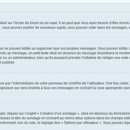
tué sur l’écran du forum ou du sujet. Il se peut que vous ayez besoin d’être inscri
e : vous pouvez publier de nouveaux sujets, vous pouvez voter dans les sondages, e
us ne pouvez éditer ou supprimer que vos propres messages. Vous pouvez éditer u
pondu au message, un petit texte situé en dessous du message énumèrera le nombre de
r ou un administrateur, bien qu’ils puissent prendre l’initiative de rédiger une note 
é publiée.
e par l’intermédiaire de votre panneau de contrôle de l’utilisateur. Une fois créé
ignature qui sera insérée à tous vos messages en cochant la case appropriée dans vo
, cliquez sur l’onglet « Création d’un sondage », situé en-dessous du formulaire pri
sissez le titre du sondage en incluant au moins deux options dans les champs adé
ctionnant, lors du vote, le réglage des « Options par utilisateur ». Vous pouvez éga