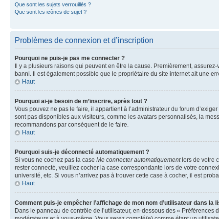
Que sont les sujets verrouillés ?
Que sont les icônes de sujet ?
Problèmes de connexion et d’inscription
Pourquoi ne puis-je pas me connecter ?
Il y a plusieurs raisons qui peuvent en être la cause. Premièrement, assurez-vo
banni. Il est également possible que le propriétaire du site internet ait une err
Haut
Pourquoi ai-je besoin de m’inscrire, après tout ?
Vous pouvez ne pas le faire, il appartient à l’administrateur du forum d’exig
sont pas disponibles aux visiteurs, comme les avatars personnalisés, la messag
recommandons par conséquent de le faire.
Haut
Pourquoi suis-je déconnecté automatiquement ?
Si vous ne cochez pas la case
Me connecter automatiquement
lors de votre 
rester connecté, veuillez cocher la case correspondante lors de votre conne
université, etc. Si vous n’arrivez pas à trouver cette case à cocher, il est prob
Haut
Comment puis-je empêcher l’affichage de mon nom d’utilisateur dans la lis
Dans le panneau de contrôle de l’utilisateur, en-dessous des « Préférences d
modérateurs et à vous-même. Vous serez compté(e) comme étant un utilisateu