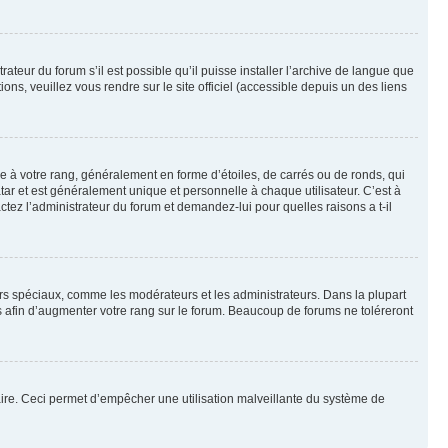
ateur du forum s’il est possible qu’il puisse installer l’archive de langue que
ns, veuillez vous rendre sur le site officiel (accessible depuis un des liens
e à votre rang, généralement en forme d’étoiles, de carrés ou de ronds, qui
tar et est généralement unique et personnelle à chaque utilisateur. C’est à
actez l’administrateur du forum et demandez-lui pour quelles raisons a t-il
eurs spéciaux, comme les modérateurs et les administrateurs. Dans la plupart
 afin d’augmenter votre rang sur le forum. Beaucoup de forums ne toléreront
mulaire. Ceci permet d’empêcher une utilisation malveillante du système de