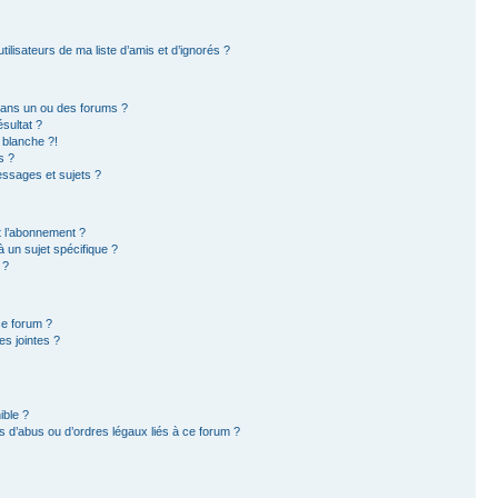
ilisateurs de ma liste d’amis et d’ignorés ?
dans un ou des forums ?
sultat ?
 blanche ?!
s ?
ssages et sujets ?
et l’abonnement ?
 un sujet spécifique ?
 ?
ce forum ?
s jointes ?
ible ?
 d’abus ou d’ordres légaux liés à ce forum ?