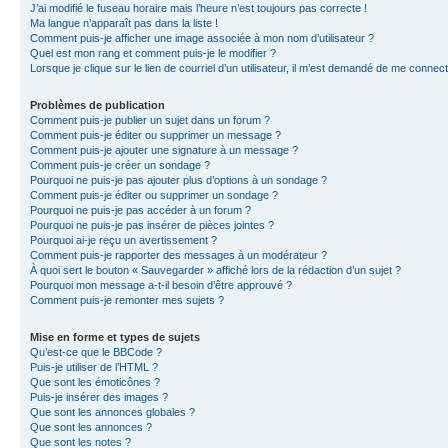
J’ai modifié le fuseau horaire mais l’heure n’est toujours pas correcte !
Ma langue n’apparaît pas dans la liste !
Comment puis-je afficher une image associée à mon nom d’utilisateur ?
Quel est mon rang et comment puis-je le modifier ?
Lorsque je clique sur le lien de courriel d’un utilisateur, il m’est demandé de me connec
Problèmes de publication
Comment puis-je publier un sujet dans un forum ?
Comment puis-je éditer ou supprimer un message ?
Comment puis-je ajouter une signature à un message ?
Comment puis-je créer un sondage ?
Pourquoi ne puis-je pas ajouter plus d’options à un sondage ?
Comment puis-je éditer ou supprimer un sondage ?
Pourquoi ne puis-je pas accéder à un forum ?
Pourquoi ne puis-je pas insérer de pièces jointes ?
Pourquoi ai-je reçu un avertissement ?
Comment puis-je rapporter des messages à un modérateur ?
À quoi sert le bouton « Sauvegarder » affiché lors de la rédaction d’un sujet ?
Pourquoi mon message a-t-il besoin d’être approuvé ?
Comment puis-je remonter mes sujets ?
Mise en forme et types de sujets
Qu’est-ce que le BBCode ?
Puis-je utiliser de l’HTML ?
Que sont les émoticônes ?
Puis-je insérer des images ?
Que sont les annonces globales ?
Que sont les annonces ?
Que sont les notes ?