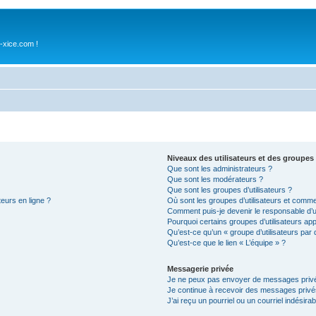
-xice.com !
Niveaux des utilisateurs et des groupes 
Que sont les administrateurs ?
Que sont les modérateurs ?
Que sont les groupes d’utilisateurs ?
teurs en ligne ?
Où sont les groupes d’utilisateurs et comme
Comment puis-je devenir le responsable d’un
Pourquoi certains groupes d’utilisateurs ap
Qu’est-ce qu’un « groupe d’utilisateurs par 
Qu’est-ce que le lien « L’équipe » ?
Messagerie privée
Je ne peux pas envoyer de messages privé
Je continue à recevoir des messages privés 
J’ai reçu un pourriel ou un courriel indésira