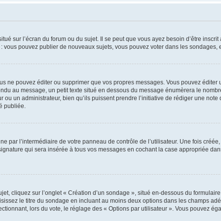
tué sur l’écran du forum ou du sujet. Il se peut que vous ayez besoin d’être inscri
e : vous pouvez publier de nouveaux sujets, vous pouvez voter dans les sondages, e
us ne pouvez éditer ou supprimer que vos propres messages. Vous pouvez éditer u
pondu au message, un petit texte situé en dessous du message énumèrera le nombre de
r ou un administrateur, bien qu’ils puissent prendre l’initiative de rédiger une note 
é publiée.
e par l’intermédiaire de votre panneau de contrôle de l’utilisateur. Une fois créé
ignature qui sera insérée à tous vos messages en cochant la case appropriée dans vo
, cliquez sur l’onglet « Création d’un sondage », situé en-dessous du formulaire pri
sissez le titre du sondage en incluant au moins deux options dans les champs adé
ctionnant, lors du vote, le réglage des « Options par utilisateur ». Vous pouvez éga