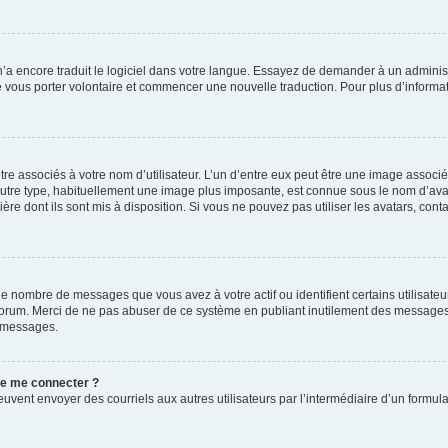
 n’a encore traduit le logiciel dans votre langue. Essayez de demander à un administr
e vous porter volontaire et commencer une nouvelle traduction. Pour plus d’informatio
re associés à votre nom d’utilisateur. L’un d’entre eux peut être une image associé
’autre type, habituellement une image plus imposante, est connue sous le nom d’ava
ère dont ils sont mis à disposition. Si vous ne pouvez pas utiliser les avatars, cont
le nombre de messages que vous avez à votre actif ou identifient certains utilisat
u forum. Merci de ne pas abuser de ce système en publiant inutilement des messages
e messages.
 de me connecter ?
its peuvent envoyer des courriels aux autres utilisateurs par l’intermédiaire d’un for