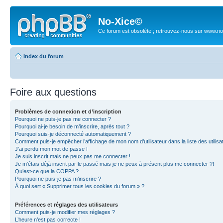
No-Xice©
Ce forum est obsolète ; retrouvez-nous sur www.no
Index du forum
Foire aux questions
Problèmes de connexion et d’inscription
Pourquoi ne puis-je pas me connecter ?
Pourquoi ai-je besoin de m’inscrire, après tout ?
Pourquoi suis-je déconnecté automatiquement ?
Comment puis-je empêcher l’affichage de mon nom d’utilisateur dans la liste des utilisa
J’ai perdu mon mot de passe !
Je suis inscrit mais ne peux pas me connecter !
Je m’étais déjà inscrit par le passé mais je ne peux à présent plus me connecter ?!
Qu’est-ce que la COPPA ?
Pourquoi ne puis-je pas m’inscrire ?
À quoi sert « Supprimer tous les cookies du forum » ?
Préférences et réglages des utilisateurs
Comment puis-je modifier mes réglages ?
L’heure n’est pas correcte !