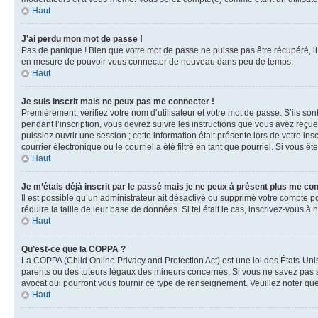
Haut
J’ai perdu mon mot de passe !
Pas de panique ! Bien que votre mot de passe ne puisse pas être récupéré, il 
en mesure de pouvoir vous connecter de nouveau dans peu de temps.
Haut
Je suis inscrit mais ne peux pas me connecter !
Premièrement, vérifiez votre nom d’utilisateur et votre mot de passe. S’ils so
pendant l’inscription, vous devrez suivre les instructions que vous avez reçu
puissiez ouvrir une session ; cette information était présente lors de votre i
courrier électronique ou le courriel a été filtré en tant que pourriel. Si vous 
Haut
Je m’étais déjà inscrit par le passé mais je ne peux à présent plus me co
Il est possible qu’un administrateur ait désactivé ou supprimé votre compte 
réduire la taille de leur base de données. Si tel était le cas, inscrivez-vous 
Haut
Qu’est-ce que la COPPA ?
La COPPA (Child Online Privacy and Protection Act) est une loi des États-Un
parents ou des tuteurs légaux des mineurs concernés. Si vous ne savez pas si
avocat qui pourront vous fournir ce type de renseignement. Veuillez noter que
Haut