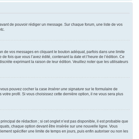
t avant de pouvoir rédiger un message. Sur chaque forum, une liste de vos
tc.
n de vos messages en cliquant le bouton adéquat, parfois dans une limite
 fois que vous l’avez édité, contenant la date et l’heure de l’édition. Ce
discrète exprimant la raison de leur édition. Veuillez noter que les utilisateurs
e, vous pouvez cocher la case
Insérer une signature
sur le formulaire de
tre profil. Si vous choisissez cette dernière option, il ne vous sera plus
ncipal de rédaction ; si cet onglet n’est pas disponible, il est probable que
quats, chaque option devant être insérée sur une nouvelle ligne. Vous
lement spécifier une limite de temps en jours, puis enfin autoriser ou non les