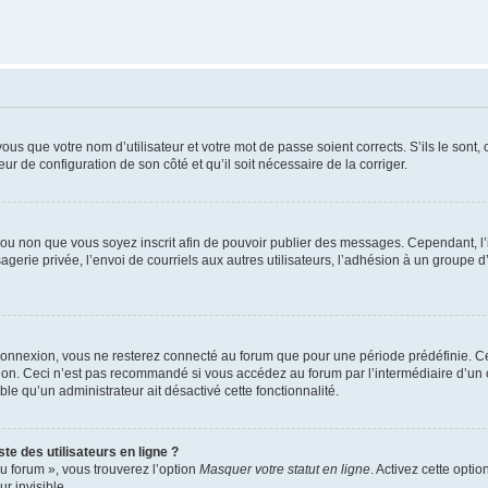
us que votre nom d’utilisateur et votre mot de passe soient corrects. S’ils le sont,
eur de configuration de son côté et qu’il soit nécessaire de la corriger.
er ou non que vous soyez inscrit afin de pouvoir publier des messages. Cependant, 
erie privée, l’envoi de courriels aux autres utilisateurs, l’adhésion à un groupe d’
connexion, vous ne resterez connecté au forum que pour une période prédéfinie. Cec
xion. Ceci n’est pas recommandé si vous accédez au forum par l’intermédiaire d’un 
able qu’un administrateur ait désactivé cette fonctionnalité.
te des utilisateurs en ligne ?
u forum », vous trouverez l’option
Masquer votre statut en ligne
. Activez cette opti
r invisible.