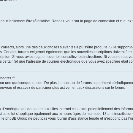
peut facilement être réinitialisé. Rendez-vous sur la page de connexion et cliquez
nt corrects, alors une des deux choses suivantes a pu s’être produite. Si le suppor
es. Certains forums exigeront également que les nouvelles inscriptions doivent être
nscription. Si vous aviez reçu un courriel, consultez les instructions. Si vous ne r
êtes certain(e) que l’adresse de courrier électronique que vous avez spécifiée était 
nnecter ?!
pour une quelconque raison. De plus, beaucoup de forums suppriment périodiquement 
à nouveau et essayez de participer plus activement aux discussions sur le forum.
is d’Amérique qui demande aux sites internet collectant potentiellement des infor
 cette loi s’applique également aux mineurs âgés de moins de 13 ans inscrits sur v
 le phpBB Group ne peut pas vous fournir d’assistance légale et n’est donc pas l’or