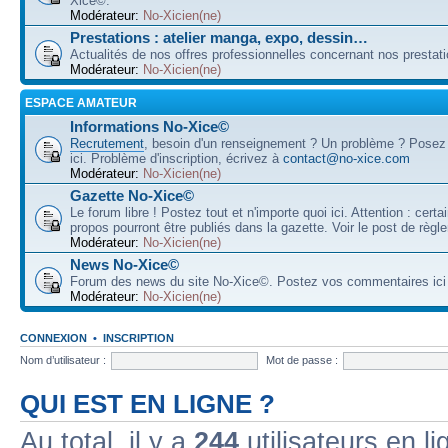
Xice©.
Modérateur:
No-Xicien(ne)
Prestations : atelier manga, expo, dessin…
Actualités de nos offres professionnelles concernant nos prestati
Modérateur:
No-Xicien(ne)
ESPACE AMATEUR
Informations No-Xice©
Recrutement
, besoin d'un renseignement ? Un problème ? Posez
ici. Problème d'inscription, écrivez à
contact@no-xice.com
Modérateur:
No-Xicien(ne)
Gazette No-Xice©
Le forum libre ! Postez tout et n'importe quoi ici. Attention : cert
propos pourront être publiés dans la gazette. Voir le post de règl
Modérateur:
No-Xicien(ne)
News No-Xice©
Forum des news du site No-Xice©. Postez vos commentaires ici 
Modérateur:
No-Xicien(ne)
CONNEXION
•
INSCRIPTION
Nom d’utilisateur :
Mot de passe :
QUI EST EN LIGNE ?
Au total, il y a
244
utilisateurs en lig