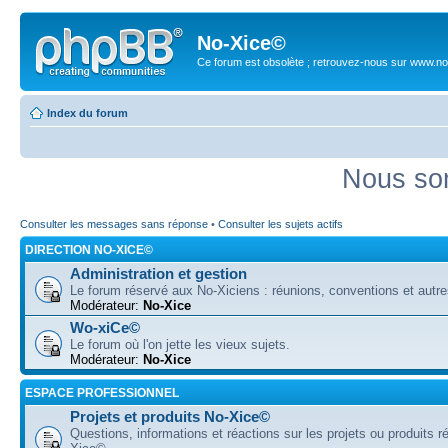
No-Xice©
Ce forum est obsolète ; retrouvez-nous sur www.no
Index du forum
Nous som
Consulter les messages sans réponse
•
Consulter les sujets actifs
DIRECTION NO-XICE©
Administration et gestion
Le forum réservé aux No-Xiciens : réunions, conventions et autre
Modérateur:
No-Xice
Wo-xiCe©
Le forum où l'on jette les vieux sujets.
Modérateur:
No-Xice
ESPACE PROFESSIONNEL
Projets et produits No-Xice©
Questions, informations et réactions sur les projets ou produits r