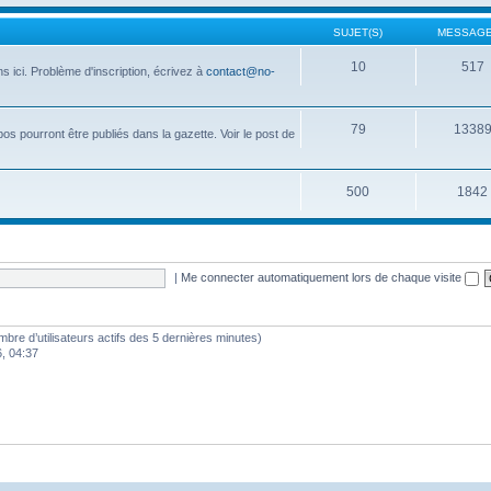
SUJET(S)
MESSAGE
10
517
 ici. Problème d'inscription, écrivez à
contact@no-
79
1338
opos pourront être publiés dans la gazette. Voir le post de
500
1842
|
Me connecter automatiquement lors de chaque visite
nombre d’utilisateurs actifs des 5 dernières minutes)
6, 04:37