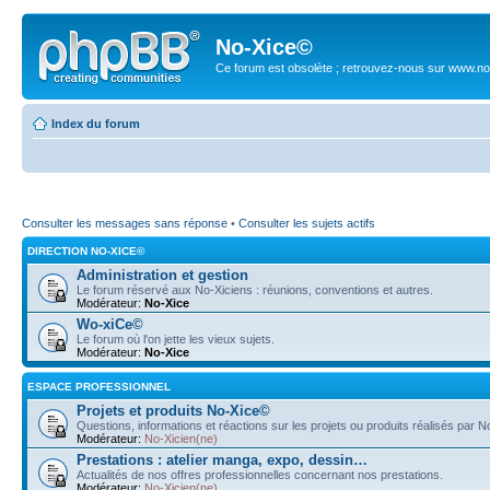
No-Xice©
Ce forum est obsolète ; retrouvez-nous sur www.no
Index du forum
Consulter les messages sans réponse
•
Consulter les sujets actifs
DIRECTION NO-XICE©
Administration et gestion
Le forum réservé aux No-Xiciens : réunions, conventions et autres.
Modérateur:
No-Xice
Wo-xiCe©
Le forum où l'on jette les vieux sujets.
Modérateur:
No-Xice
ESPACE PROFESSIONNEL
Projets et produits No-Xice©
Questions, informations et réactions sur les projets ou produits réalisés par 
Modérateur:
No-Xicien(ne)
Prestations : atelier manga, expo, dessin…
Actualités de nos offres professionnelles concernant nos prestations.
Modérateur:
No-Xicien(ne)