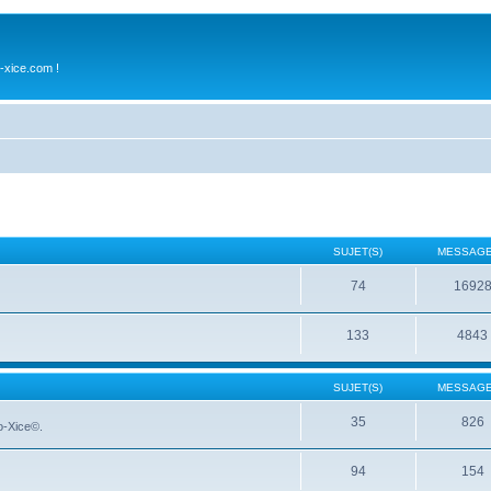
-xice.com !
SUJET(S)
MESSAGE
74
1692
133
4843
SUJET(S)
MESSAGE
35
826
No-Xice©.
94
154