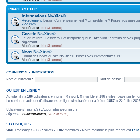
ESPACE AMATEUR
Informations No-Xice©
Recrutement
, besoin d'un renseignement ? Un problème ? Posez vos questions
xice.com
Modérateur:
No-Xicien(ne)
Gazette No-Xice©
Le forum libre ! Postez tout et n'importe quoi ici. Attention : certains de vos pr
règlement.
Modérateur:
No-Xicien(ne)
News No-Xice©
Forum des news du site No-Xice©. Postez vos commentaires ici !
Modérateur:
No-Xicien(ne)
CONNEXION
•
INSCRIPTION
Nom d’utilisateur :
Mot de passe :
QUI EST EN LIGNE ?
Au total, il y a
186
utilisateurs en ligne :: 0 inscrit, 0 invisible et 186 invités (basé sur le 
Le nombre maximum d’utilisateurs en ligne simultanément a été de
1857
le 22 Juillet 202
Utilisateur(s) inscrit(s) : Aucun utilisateur inscrit
Légende :
Administrateurs
,
No-Xicien(ne)
STATISTIQUES
50419
messages •
1222
sujets •
1302
membres • Notre membre le plus récent est
zelia