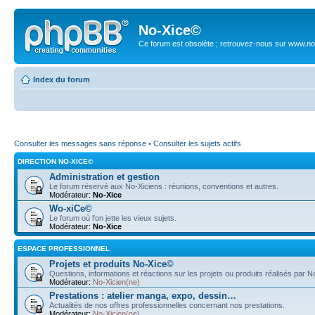
No-Xice©
Ce forum est obsolète ; retrouvez-nous sur www.no
Index du forum
Consulter les messages sans réponse
•
Consulter les sujets actifs
DIRECTION NO-XICE©
Administration et gestion
Le forum réservé aux No-Xiciens : réunions, conventions et autres.
Modérateur:
No-Xice
Wo-xiCe©
Le forum où l'on jette les vieux sujets.
Modérateur:
No-Xice
ESPACE PROFESSIONNEL
Projets et produits No-Xice©
Questions, informations et réactions sur les projets ou produits réalisés par 
Modérateur:
No-Xicien(ne)
Prestations : atelier manga, expo, dessin…
Actualités de nos offres professionnelles concernant nos prestations.
Modérateur:
No-Xicien(ne)