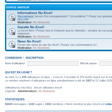
ESPACE AMATEUR
Informations No-Xice©
Recrutement
, besoin d'un renseignement ? Un problème ? Posez vos questions
xice.com
Modérateur:
No-Xicien(ne)
Gazette No-Xice©
Le forum libre ! Postez tout et n'importe quoi ici. Attention : certains de vos pr
règlement.
Modérateur:
No-Xicien(ne)
News No-Xice©
Forum des news du site No-Xice©. Postez vos commentaires ici !
Modérateur:
No-Xicien(ne)
CONNEXION
•
INSCRIPTION
Nom d’utilisateur :
Mot de passe :
QUI EST EN LIGNE ?
Au total, il y a
376
utilisateurs en ligne :: 0 inscrit, 0 invisible et 376 invités (basé sur le 
Le nombre maximum d’utilisateurs en ligne simultanément a été de
1857
le 22 Juillet 202
Utilisateur(s) inscrit(s) : Aucun utilisateur inscrit
Légende :
Administrateurs
,
No-Xicien(ne)
STATISTIQUES
50419
messages •
1222
sujets •
1302
membres • Notre membre le plus récent est
zelia