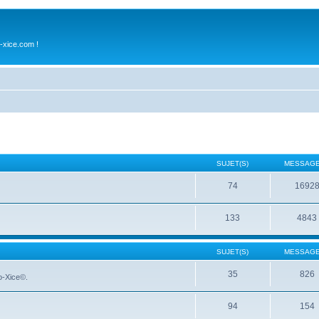
-xice.com !
SUJET(S)
MESSAGE
74
1692
133
4843
SUJET(S)
MESSAGE
35
826
No-Xice©.
94
154