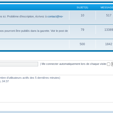
SUJET(S)
MESSAGE
10
517
 ici. Problème d'inscription, écrivez à
contact@no-
79
1338
opos pourront être publiés dans la gazette. Voir le post de
500
1842
|
Me connecter automatiquement lors de chaque visite
nombre d’utilisateurs actifs des 5 dernières minutes)
6, 04:37