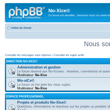
No-Xice©
Ce forum est obsolète ; retrouvez-nous sur www.no
Index du forum
Nous som
Consulter les messages sans réponse
•
Consulter les sujets actifs
DIRECTION NO-XICE©
Administration et gestion
Le forum réservé aux No-Xiciens : réunions, conventions et autre
Modérateur:
No-Xice
Wo-xiCe©
Le forum où l'on jette les vieux sujets.
Modérateur:
No-Xice
ESPACE PROFESSIONNEL
Projets et produits No-Xice©
Questions, informations et réactions sur les projets ou produits r