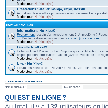
Xice©.
Modérateur:
No-Xicien(ne)
Prestations : atelier manga, expo, dessin…
Actualités de nos offres professionnelles concernant nos prestati
Modérateur:
No-Xicien(ne)
ESPACE AMATEUR
Informations No-Xice©
Recrutement
, besoin d'un renseignement ? Un problème ? Posez
ici. Problème d'inscription, écrivez à
contact@no-xice.com
Modérateur:
No-Xicien(ne)
Gazette No-Xice©
Le forum libre ! Postez tout et n'importe quoi ici. Attention : cert
propos pourront être publiés dans la gazette. Voir le post de règl
Modérateur:
No-Xicien(ne)
News No-Xice©
Forum des news du site No-Xice©. Postez vos commentaires ici 
Modérateur:
No-Xicien(ne)
CONNEXION
•
INSCRIPTION
Nom d’utilisateur :
Mot de passe :
QUI EST EN LIGNE ?
Au total, il y a
132
utilisateurs en lig