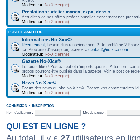
Xice©.
Modérateur:
No-Xicien(ne)
Prestations : atelier manga, expo, dessin…
Actualités de nos offres professionnelles concernant nos prestati
Modérateur:
No-Xicien(ne)
ESPACE AMATEUR
Informations No-Xice©
Recrutement
, besoin d'un renseignement ? Un problème ? Posez
ici. Problème d'inscription, écrivez à
contact@no-xice.com
Modérateur:
No-Xicien(ne)
Gazette No-Xice©
Le forum libre ! Postez tout et n'importe quoi ici. Attention : cert
propos pourront être publiés dans la gazette. Voir le post de règl
Modérateur:
No-Xicien(ne)
News No-Xice©
Forum des news du site No-Xice©. Postez vos commentaires ici 
Modérateur:
No-Xicien(ne)
CONNEXION
•
INSCRIPTION
Nom d’utilisateur :
Mot de passe :
QUI EST EN LIGNE ?
Au total, il y a
27
utilisateurs en lign