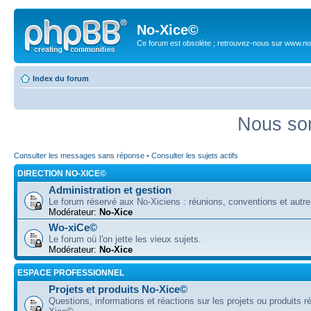
No-Xice©
Ce forum est obsolète ; retrouvez-nous sur www.no
Index du forum
Nous som
Consulter les messages sans réponse
•
Consulter les sujets actifs
DIRECTION NO-XICE©
Administration et gestion
Le forum réservé aux No-Xiciens : réunions, conventions et autre
Modérateur:
No-Xice
Wo-xiCe©
Le forum où l'on jette les vieux sujets.
Modérateur:
No-Xice
ESPACE PROFESSIONNEL
Projets et produits No-Xice©
Questions, informations et réactions sur les projets ou produits r