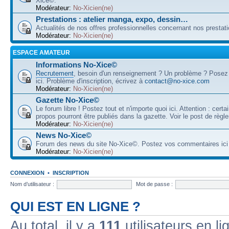
Xice©.
Modérateur:
No-Xicien(ne)
Prestations : atelier manga, expo, dessin…
Actualités de nos offres professionnelles concernant nos prestati
Modérateur:
No-Xicien(ne)
ESPACE AMATEUR
Informations No-Xice©
Recrutement
, besoin d'un renseignement ? Un problème ? Posez
ici. Problème d'inscription, écrivez à
contact@no-xice.com
Modérateur:
No-Xicien(ne)
Gazette No-Xice©
Le forum libre ! Postez tout et n'importe quoi ici. Attention : cert
propos pourront être publiés dans la gazette. Voir le post de règl
Modérateur:
No-Xicien(ne)
News No-Xice©
Forum des news du site No-Xice©. Postez vos commentaires ici 
Modérateur:
No-Xicien(ne)
CONNEXION
•
INSCRIPTION
Nom d’utilisateur :
Mot de passe :
QUI EST EN LIGNE ?
Au total, il y a
111
utilisateurs en lig