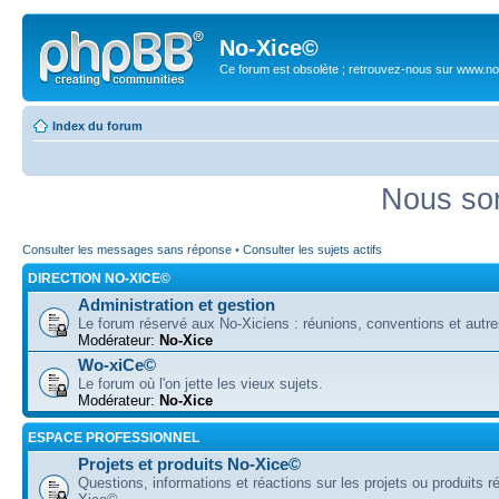
No-Xice©
Ce forum est obsolète ; retrouvez-nous sur www.no
Index du forum
Nous som
Consulter les messages sans réponse
•
Consulter les sujets actifs
DIRECTION NO-XICE©
Administration et gestion
Le forum réservé aux No-Xiciens : réunions, conventions et autre
Modérateur:
No-Xice
Wo-xiCe©
Le forum où l'on jette les vieux sujets.
Modérateur:
No-Xice
ESPACE PROFESSIONNEL
Projets et produits No-Xice©
Questions, informations et réactions sur les projets ou produits r