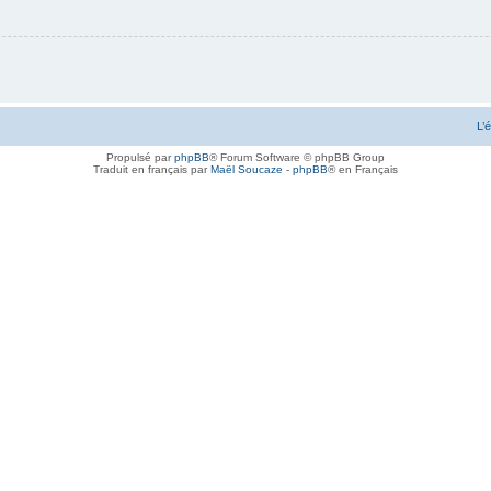
L’
Propulsé par
phpBB
® Forum Software © phpBB Group
Traduit en français par
Maël Soucaze
-
phpBB
® en Français