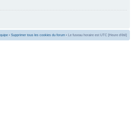
équipe
•
Supprimer tous les cookies du forum
• Le fuseau horaire est UTC [Heure d’été]