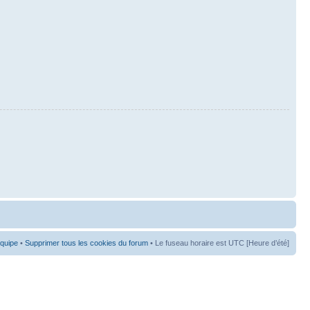
équipe
•
Supprimer tous les cookies du forum
• Le fuseau horaire est UTC [Heure d’été]