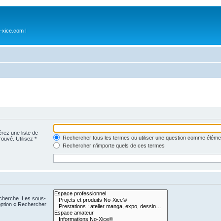
-xice.com !
érez une liste de
Rechercher tous les termes ou utiliser une question comme éléme
rouvé. Utilisez *
Rechercher n’importe quels de ces termes
echerche. Les sous-
option « Rechercher