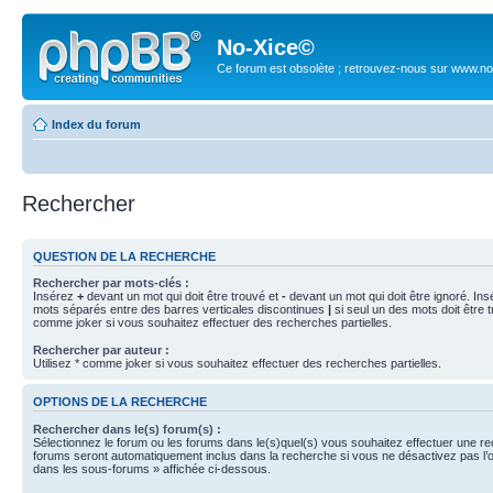
No-Xice©
Ce forum est obsolète ; retrouvez-nous sur www.no
Index du forum
Rechercher
QUESTION DE LA RECHERCHE
Rechercher par mots-clés :
Insérez
+
devant un mot qui doit être trouvé et
-
devant un mot qui doit être ignoré. Ins
mots séparés entre des barres verticales discontinues
|
si seul un des mots doit être t
comme joker si vous souhaitez effectuer des recherches partielles.
Rechercher par auteur :
Utilisez * comme joker si vous souhaitez effectuer des recherches partielles.
OPTIONS DE LA RECHERCHE
Rechercher dans le(s) forum(s) :
Sélectionnez le forum ou les forums dans le(s)quel(s) vous souhaitez effectuer une r
forums seront automatiquement inclus dans la recherche si vous ne désactivez pas l’
dans les sous-forums » affichée ci-dessous.