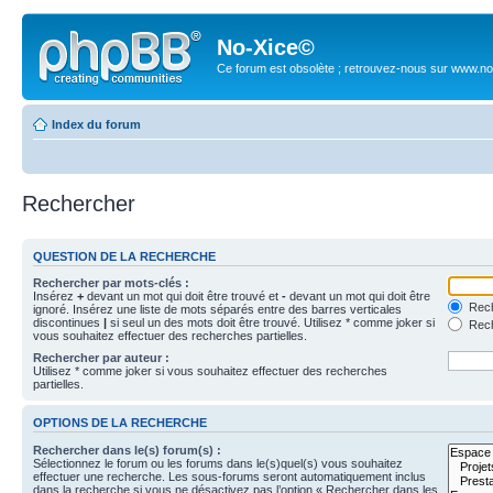
No-Xice©
Ce forum est obsolète ; retrouvez-nous sur www.no
Index du forum
Rechercher
QUESTION DE LA RECHERCHE
Rechercher par mots-clés :
Insérez
+
devant un mot qui doit être trouvé et
-
devant un mot qui doit être
Rech
ignoré. Insérez une liste de mots séparés entre des barres verticales
discontinues
|
si seul un des mots doit être trouvé. Utilisez * comme joker si
Rech
vous souhaitez effectuer des recherches partielles.
Rechercher par auteur :
Utilisez * comme joker si vous souhaitez effectuer des recherches
partielles.
OPTIONS DE LA RECHERCHE
Rechercher dans le(s) forum(s) :
Sélectionnez le forum ou les forums dans le(s)quel(s) vous souhaitez
effectuer une recherche. Les sous-forums seront automatiquement inclus
dans la recherche si vous ne désactivez pas l’option « Rechercher dans les