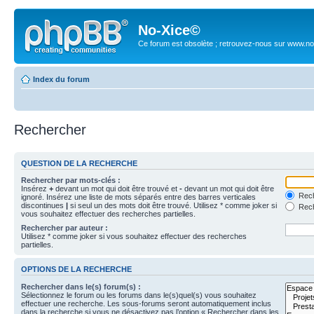
No-Xice©
Ce forum est obsolète ; retrouvez-nous sur www.no
Index du forum
Rechercher
QUESTION DE LA RECHERCHE
Rechercher par mots-clés :
Insérez
+
devant un mot qui doit être trouvé et
-
devant un mot qui doit être
Rech
ignoré. Insérez une liste de mots séparés entre des barres verticales
discontinues
|
si seul un des mots doit être trouvé. Utilisez * comme joker si
Rech
vous souhaitez effectuer des recherches partielles.
Rechercher par auteur :
Utilisez * comme joker si vous souhaitez effectuer des recherches
partielles.
OPTIONS DE LA RECHERCHE
Rechercher dans le(s) forum(s) :
Sélectionnez le forum ou les forums dans le(s)quel(s) vous souhaitez
effectuer une recherche. Les sous-forums seront automatiquement inclus
dans la recherche si vous ne désactivez pas l’option « Rechercher dans les