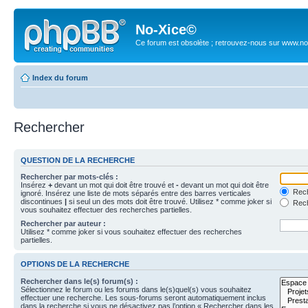
No-Xice©
Ce forum est obsolète ; retrouvez-nous sur www.no
Index du forum
Rechercher
QUESTION DE LA RECHERCHE
Rechercher par mots-clés :
Insérez
+
devant un mot qui doit être trouvé et
-
devant un mot qui doit être
Rech
ignoré. Insérez une liste de mots séparés entre des barres verticales
discontinues
|
si seul un des mots doit être trouvé. Utilisez * comme joker si
Rech
vous souhaitez effectuer des recherches partielles.
Rechercher par auteur :
Utilisez * comme joker si vous souhaitez effectuer des recherches
partielles.
OPTIONS DE LA RECHERCHE
Rechercher dans le(s) forum(s) :
Sélectionnez le forum ou les forums dans le(s)quel(s) vous souhaitez
effectuer une recherche. Les sous-forums seront automatiquement inclus
dans la recherche si vous ne désactivez pas l’option « Rechercher dans les