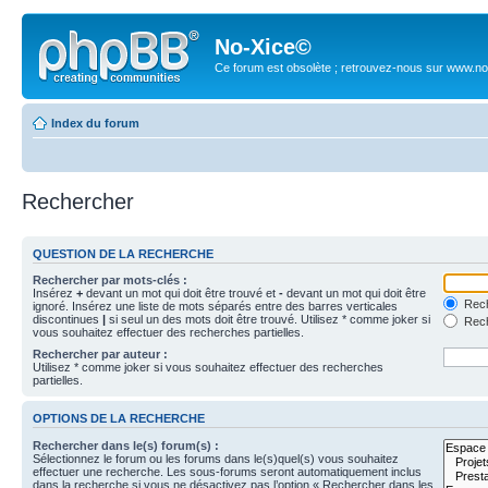
No-Xice©
Ce forum est obsolète ; retrouvez-nous sur www.no
Index du forum
Rechercher
QUESTION DE LA RECHERCHE
Rechercher par mots-clés :
Insérez
+
devant un mot qui doit être trouvé et
-
devant un mot qui doit être
Rech
ignoré. Insérez une liste de mots séparés entre des barres verticales
discontinues
|
si seul un des mots doit être trouvé. Utilisez * comme joker si
Rech
vous souhaitez effectuer des recherches partielles.
Rechercher par auteur :
Utilisez * comme joker si vous souhaitez effectuer des recherches
partielles.
OPTIONS DE LA RECHERCHE
Rechercher dans le(s) forum(s) :
Sélectionnez le forum ou les forums dans le(s)quel(s) vous souhaitez
effectuer une recherche. Les sous-forums seront automatiquement inclus
dans la recherche si vous ne désactivez pas l’option « Rechercher dans les