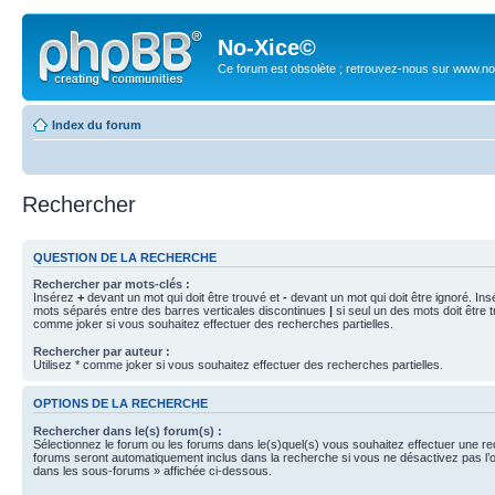
No-Xice©
Ce forum est obsolète ; retrouvez-nous sur www.no
Index du forum
Rechercher
QUESTION DE LA RECHERCHE
Rechercher par mots-clés :
Insérez
+
devant un mot qui doit être trouvé et
-
devant un mot qui doit être ignoré. Ins
mots séparés entre des barres verticales discontinues
|
si seul un des mots doit être t
comme joker si vous souhaitez effectuer des recherches partielles.
Rechercher par auteur :
Utilisez * comme joker si vous souhaitez effectuer des recherches partielles.
OPTIONS DE LA RECHERCHE
Rechercher dans le(s) forum(s) :
Sélectionnez le forum ou les forums dans le(s)quel(s) vous souhaitez effectuer une r
forums seront automatiquement inclus dans la recherche si vous ne désactivez pas l’
dans les sous-forums » affichée ci-dessous.