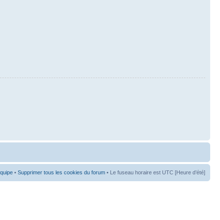
équipe
•
Supprimer tous les cookies du forum
• Le fuseau horaire est UTC [Heure d’été]