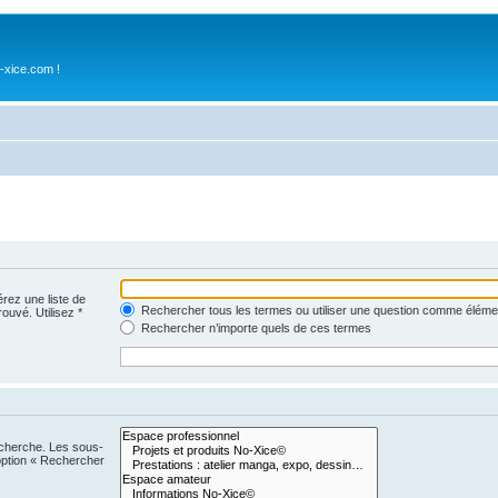
-xice.com !
érez une liste de
Rechercher tous les termes ou utiliser une question comme éléme
rouvé. Utilisez *
Rechercher n’importe quels de ces termes
echerche. Les sous-
option « Rechercher