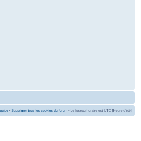
équipe
•
Supprimer tous les cookies du forum
• Le fuseau horaire est UTC [Heure d’été]