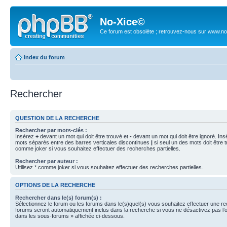
No-Xice©
Ce forum est obsolète ; retrouvez-nous sur www.no
Index du forum
Rechercher
QUESTION DE LA RECHERCHE
Rechercher par mots-clés :
Insérez
+
devant un mot qui doit être trouvé et
-
devant un mot qui doit être ignoré. Ins
mots séparés entre des barres verticales discontinues
|
si seul un des mots doit être t
comme joker si vous souhaitez effectuer des recherches partielles.
Rechercher par auteur :
Utilisez * comme joker si vous souhaitez effectuer des recherches partielles.
OPTIONS DE LA RECHERCHE
Rechercher dans le(s) forum(s) :
Sélectionnez le forum ou les forums dans le(s)quel(s) vous souhaitez effectuer une r
forums seront automatiquement inclus dans la recherche si vous ne désactivez pas l’
dans les sous-forums » affichée ci-dessous.