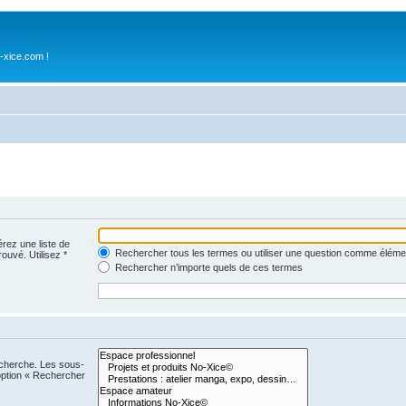
-xice.com !
érez une liste de
Rechercher tous les termes ou utiliser une question comme éléme
rouvé. Utilisez *
Rechercher n’importe quels de ces termes
echerche. Les sous-
option « Rechercher