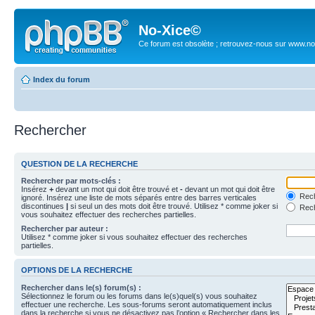
No-Xice©
Ce forum est obsolète ; retrouvez-nous sur www.no
Index du forum
Rechercher
QUESTION DE LA RECHERCHE
Rechercher par mots-clés :
Insérez
+
devant un mot qui doit être trouvé et
-
devant un mot qui doit être
Rech
ignoré. Insérez une liste de mots séparés entre des barres verticales
discontinues
|
si seul un des mots doit être trouvé. Utilisez * comme joker si
Rech
vous souhaitez effectuer des recherches partielles.
Rechercher par auteur :
Utilisez * comme joker si vous souhaitez effectuer des recherches
partielles.
OPTIONS DE LA RECHERCHE
Rechercher dans le(s) forum(s) :
Sélectionnez le forum ou les forums dans le(s)quel(s) vous souhaitez
effectuer une recherche. Les sous-forums seront automatiquement inclus
dans la recherche si vous ne désactivez pas l’option « Rechercher dans les