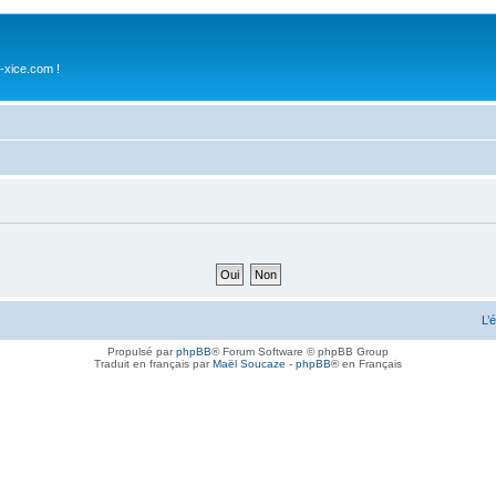
-xice.com !
L’
Propulsé par
phpBB
® Forum Software © phpBB Group
Traduit en français par
Maël Soucaze
-
phpBB
® en Français