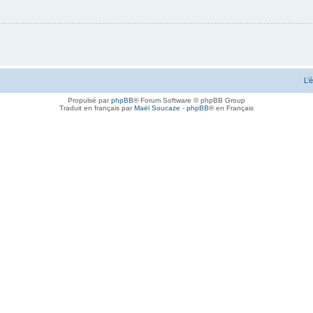
L’
Propulsé par
phpBB
® Forum Software © phpBB Group
Traduit en français par
Maël Soucaze
-
phpBB
® en Français