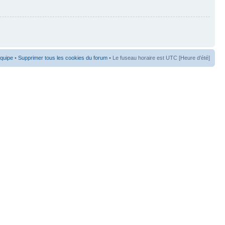
équipe
•
Supprimer tous les cookies du forum
• Le fuseau horaire est UTC [Heure d’été]