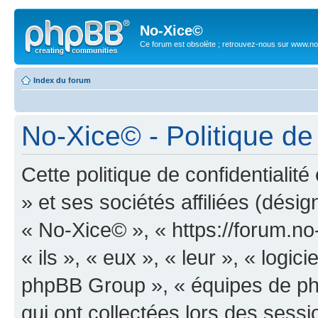
No-Xice©
Ce forum est obsolète ; retrouvez-nous sur www.no
Index du forum
No-Xice© - Politique de 
Cette politique de confidentiali
» et ses sociétés affiliées (désig
« No-Xice© », « https://forum.no
« ils », « eux », « leur », « log
phpBB Group », « équipes de phpB
qui ont collectées lors des sessio