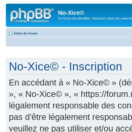
No-Xice©
Ce forum est obsolète ; retrouvez-nous sur www.no
Index du forum
No-Xice© - Inscription
En accédant à « No-Xice© » (dési
», « No-Xice© », « https://forum
légalement responsable des cond
pas d’être légalement responsabl
veuillez ne pas utiliser et/ou a