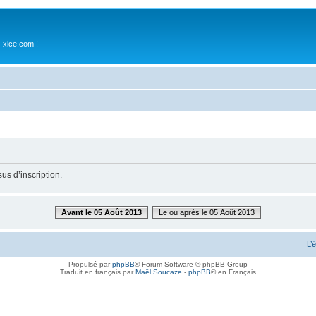
-xice.com !
us d’inscription.
Avant le 05 Août 2013
Le ou après le 05 Août 2013
L’
Propulsé par
phpBB
® Forum Software © phpBB Group
Traduit en français par
Maël Soucaze
-
phpBB
® en Français