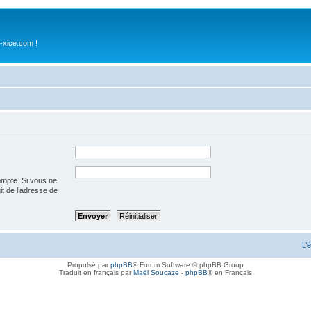
-xice.com !
ompte. Si vous ne
git de l’adresse de
L’
Propulsé par
phpBB
® Forum Software © phpBB Group
Traduit en français par
Maël Soucaze
-
phpBB
® en Français