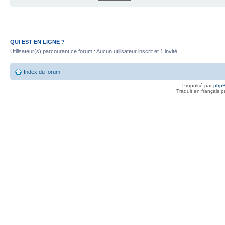
QUI EST EN LIGNE ?
Utilisateur(s) parcourant ce forum : Aucun utilisateur inscrit et 1 invité
Index du forum
Propulsé par
php
Traduit en français 