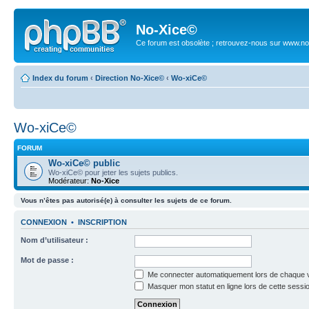
No-Xice©
Ce forum est obsolète ; retrouvez-nous sur www.no
Index du forum
‹
Direction No-Xice©
‹
Wo-xiCe©
Wo-xiCe©
FORUM
Wo-xiCe© public
Wo-xiCe© pour jeter les sujets publics.
Modérateur:
No-Xice
Vous n’êtes pas autorisé(e) à consulter les sujets de ce forum.
CONNEXION
•
INSCRIPTION
Nom d’utilisateur :
Mot de passe :
Me connecter automatiquement lors de chaque v
Masquer mon statut en ligne lors de cette sessi