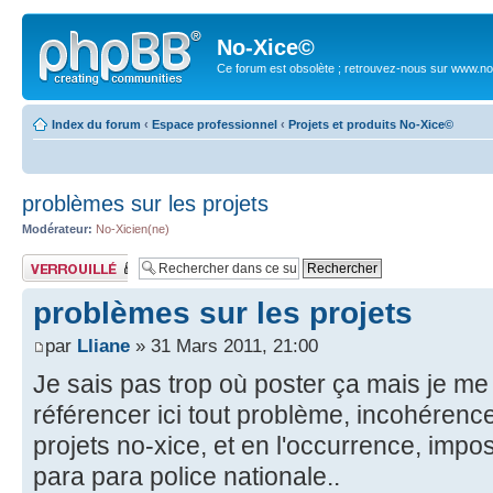
No-Xice©
Ce forum est obsolète ; retrouvez-nous sur www.no
Index du forum
‹
Espace professionnel
‹
Projets et produits No-Xice©
problèmes sur les projets
Modérateur:
No-Xicien(ne)
Sujet verrouillé
problèmes sur les projets
par
Lliane
» 31 Mars 2011, 21:00
Je sais pas trop où poster ça mais je me 
référencer ici tout problème, incohérence
projets no-xice, et en l'occurrence, impo
para para police nationale..