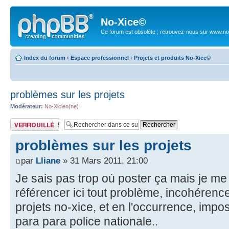
No-Xice©
Ce forum est obsolète ; retrouvez-nous sur www.no
Index du forum
‹
Espace professionnel
‹
Projets et produits No-Xice©
problèmes sur les projets
Modérateur:
No-Xicien(ne)
Sujet verrouillé
problèmes sur les projets
par
Lliane
» 31 Mars 2011, 21:00
Je sais pas trop où poster ça mais je me 
référencer ici tout problème, incohérence
projets no-xice, et en l'occurrence, impo
para para police nationale..